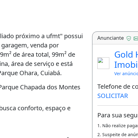
iado próximo a ufmt" possui
Anunciante
na garagem, venda por
Gold
9m² de área total, 99m² de
Imobil
ina, área de serviço e está
Parque Ohara, Cuiabá.
Ver anúnci
Telefone de c
 Parque Chapada dos Montes
SOLICITAR
busca conforto, espaço e
Para sua segu
1. Não realize pag
2. Suspeite de anú