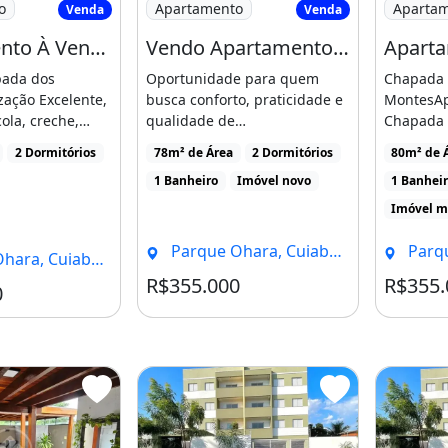
o
Apartamento
Aparta
Venda
Venda
Apartamento À Venda Térreo com 2 Quartos Chapada dos Montes
Vendo Apartamento Garden no Chapada dos Montes Codigo 264668
pada dos
Oportunidade para quem
Chapada 
zação Excelente,
busca conforto, praticidade e
MontesAp
alizado. Imóvel sujeito a
ola, creche,
qualidade de
Chapada 
tacadãoPosição
vida!Apartamento tipo
à Churra
2 Dormitórios
78m² de Área
2 Dormitórios
80m² de 
Garden no Condomínio [...]
planejado 
1 Banheiro
Imóvel novo
1 Banhei
liária
Imóvel m
to:
Parque Ohara, Cuiabá - MT
Parque
ra, Cuiabá - MT
R$355.000
R$355.
Condomínio R$387
0