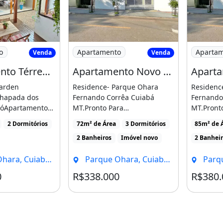
rtamento Térreo com Garden Duplo no
Imagem: Apartamento Novo no Parque O
Imagem: 
o
Apartamento
Aparta
Venda
Venda
Apartamento Térreo com Garden Duplo no Coxipó Codigo 264695
Apartamento Novo no Parque Ohara - Condominio Fechado
arden
Residence- Parque Ohara
Residenc
Chapada dos
Fernando Corrêa Cuiabá
Fernando
iscina
Varanda
póApartamento
MT.Pronto Para
MT.Pront
planejado, com
Morar.Financiamento Até 100
Morar.Fi
2 Dormitórios
72m² de Área
3 Dormitórios
85m² de 
.Valor [...]
.Valor [...]
2 Banheiros
Imóvel novo
2 Banhei
ra, Cuiabá - MT
Parque Ohara, Cuiabá - MT
Parque
0
R$338.000
R$380.
Condomínio R$350
Condomínio R$300