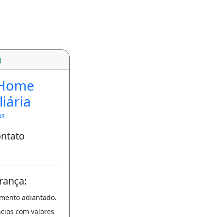
 Home
iária
os
ontato
rança:
amento adiantado.
ncios com valores