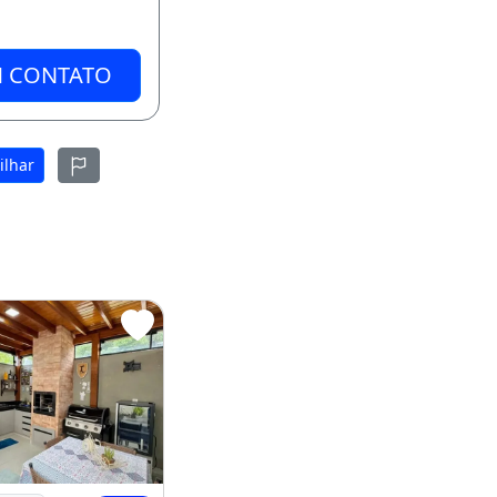
M CONTATO
ilhar
 Chapada dos
Apartamento Mobiliado Próximo Ao Shopping