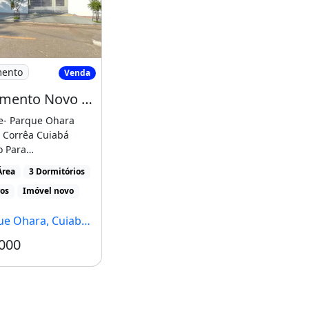
hara - Condominio
Apartamento Novo no Parque Ohara - Condominio
mento
Venda
Apartamento Novo no Parque Ohara - Condominio Fechado
e- Parque Ohara
 Corrêa Cuiabá
o Para
nanciamento Até 100
Área
3 Dormitórios
ros
Imóvel novo
 Ohara, Cuiabá - MT
000
Condomínio R$300