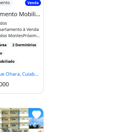
mento
Venda
Apartamento Mobiliado Próximo Ao Shopping 3 Américas
dos
artamento à Venda
dos MontesPróximo
scaria ZebuTodo
Área
2 Dormitórios
[...]
ro
obiliado
 Ohara, Cuiabá - MT
000
Condomínio R$350