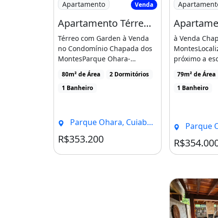
essenciais
Apartamento
Apartament
Venda
Condomínio: R$ 420,00
Apartamento Térreo com Garden a Venda no Condomínio Chapada dos Montes
Térreo com Garden à Venda
à Venda Cha
01 vaga de garagem
no Condomínio Chapada dos
MontesLocali
Verificar disponibilidade e valor atu
MontesParque Ohara-
próximo a esc
Próximo à Churrascaria [...]
mercados e A
alteração sem aviso prévio.
80m² de Área
2 Dormitórios
79m² de Área
[...]
1 Banheiro
1 Banheiro
CRECI-MT 21843J – Gold Home Imobi
Características do apartamen
Parque Ohara, Cuiabá - MT
Parque Oha
Aquecimento
R$353.200
Condomínio R$350
R$354.00
Dependência De Empregados
Armários Embutidos
Piscina
Salão De Festas
Interfone