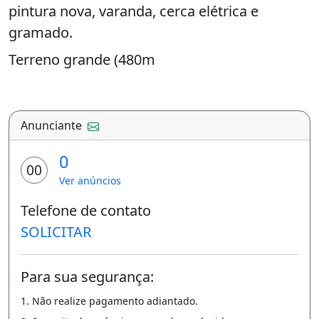
pintura nova, varanda, cerca elétrica e
gramado.
Terreno grande (480m
2) com grama e coqueiros no fundo.
Casa com excelente localização (Rua
Anunciante
Eucaliptos, 1631, Jardim Imperial, Sinop/MT),
0
pintura nova, varanda, cerca elétrica e
00
gramado.
Ver anúncios
Terreno grande (480m
Telefone de contato
SOLICITAR
2) com grama e coqueiros no fundo.
Varanda
Para sua segurança:
1. Não realize pagamento adiantado.