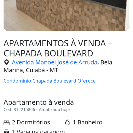
APARTAMENTOS À VENDA –
CHAPADA BOULEVARD
,
Avenida Manoel José de Arruda
Bela
Marina, Cuiabá - MT
Condomínio Chapada Boulevard Oferece
Apartamento à venda
Cód. 312215806 - Atualizado hoje
2 Dormitórios
1 Banheiro
1 Vaga na garagem