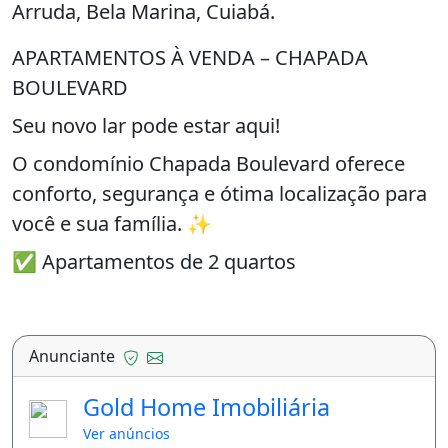
Arruda, Bela Marina, Cuiabá.
APARTAMENTOS À VENDA – CHAPADA
BOULEVARD
Seu novo lar pode estar aqui!
O condomínio Chapada Boulevard oferece
conforto, segurança e ótima localização para
você e sua família. ✨
✅ Apartamentos de 2 quartos
✅ Sala confortável e cozinha integrada
✅ 1 vaga de garagem
Anunciante
✅ Condomínio fechado com portaria e
Gold Home Imobiliária
segurança
Ver anúncios
✅ Área de lazer completa com piscina,