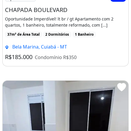
Playground
CHAPADA BOULEVARD
Piscina
Oportunidade Imperdível! lt br / gt Apartamento com 2
Quadra Poliesportiva
quartos, 1 banheiro, totalmente reformado, com [...]
Salão De Festas
37m² de Área Total
2 Dormitórios
1 Banheiro
Espaço Gourmet
Bela Marina, Cuiabá - MT
Bicicletário
R$185.000
Condomínio R$350
Escada
Churrasqueira
Piscina
Área de serviço