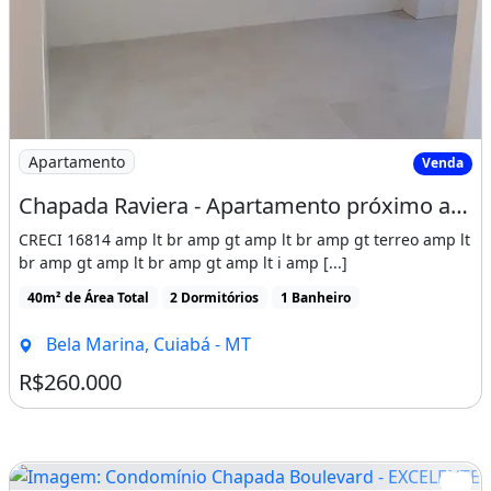
Imagem: Chapada Raviera - Apartamento próximo a
Apartamento
Venda
Chapada Raviera - Apartamento próximo a Unic
CRECI 16814 amp lt br amp gt amp lt br amp gt terreo amp lt
br amp gt amp lt br amp gt amp lt i amp [...]
40m² de Área Total
2 Dormitórios
1 Banheiro
Bela Marina, Cuiabá - MT
R$260.000