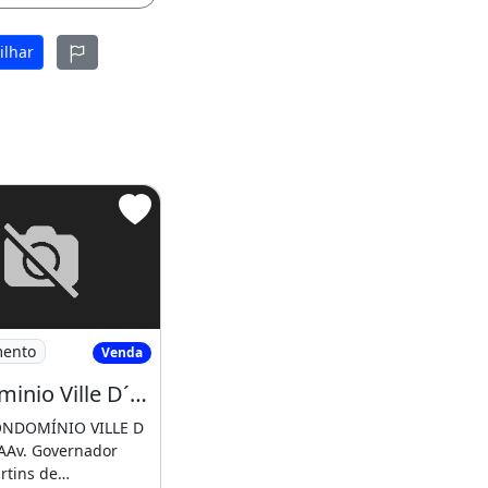
ilhar
ínio Torres
ondominio Ville D´italia
mento
Venda
Condominio Ville D´italia
NDOMÍNIO VILLE D
Av. Governador
rtins de