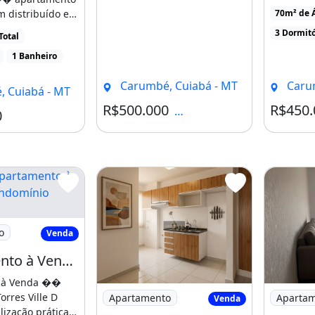
OliveiraP
 distribuído e
70m² de Á
parque [..
 uma [...]
3 Dormitó
Total
1 Banheiro
Carumbé, Cuiabá - MT
Carum
 Cuiabá - MT
R$500.000
R$450.
Condomínio R$490
0
família
do imóvel e valor atualizado.
uer momento.
rtamento à Venda no Condomínio Torres
o
Venda
OBILIÁRIA
Apartamento à Venda no Condomínio Torres Ville D ��Italia
to:
 à Venda ��
Imagem: Condomínio Ville Di Itália - O
Imagem: C
rres Ville D
Apartamento
Aparta
Venda
ização prática e