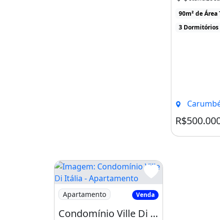
Elevador
segura, em um
90m² de Área 
Coleta Seletiva De Lixo
3 Dormitórios
Academia
Playground
Piscina
Salão De Festas
Espaço Gourmet
Carumbé,
Rua Asfaltada
R$500.00
Área De Lazer
Churrasqueira
Guarda roupa
Pisc
Imagem: Condomínio Ville Di Itália - Aparta
Apartamento
Venda
Condomínio Ville Di Itália - Apartamento no condominio torres Ville di itália em