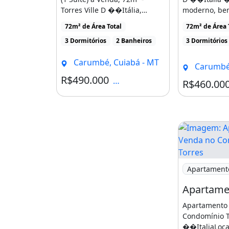
Torres Ville D ��Itália,
moderno, bem
• Espaço gourmet
Carumbé amp lt br [...]
localizado em
72m² de Área Total
72m² de Área 
• 2 quiosques
3 Dormitórios
2 Banheiros
3 Dormitórios
• Brinquedoteca
Carumbé, Cuiabá - MT
Carumbé,
• Mercadinho interno
R$490.000
Condomínio R$520
R$460.00
• Praça com pergolados
• Segurança e conforto para toda a 
⚠️ Favor verificar a disponibilidade 
Imóvel sujeito a alteração a qualq
Imagem: Apa
Apartament
CRECI-MT 21843J | GOLD HOME IM
Características do apartamen
Apartamento
Armários Embutidos
Condomínio To
��ItaliaLocal