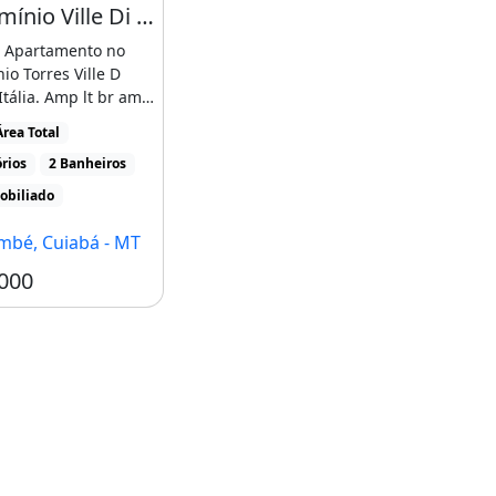
Condomínio Ville Di Itália - Apartamento Padrão Condomínio Torres Ville D' Itália
e Apartamento no
o Torres Ville D
tália. Amp lt br amp
br amp [...]
rea Total
rios
2 Banheiros
obiliado
bé, Cuiabá - MT
000