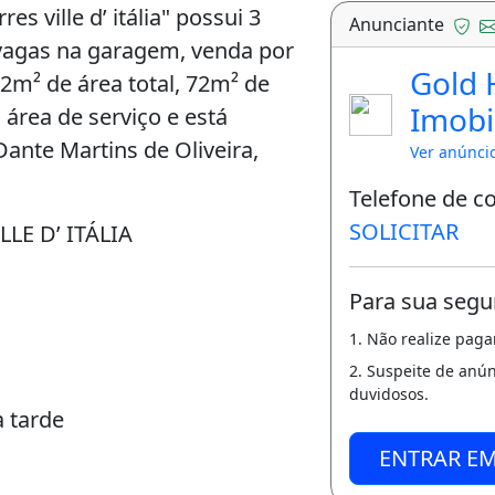
s ville d’ itália" possui 3
Anunciante
2 vagas na garagem, venda por
Gold
2m² de área total, 72m² de
Imobil
 área de serviço e está
ante Martins de Oliveira,
Ver anúnci
Telefone de c
SOLICITAR
LE D’ ITÁLIA
Para sua segu
1. Não realize pag
2. Suspeite de anú
duvidosos.
a tarde
ENTRAR E