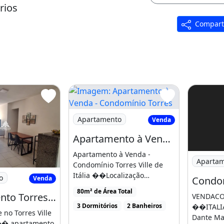
rios
Compart
Imagem: Apartamento à Venda - Condom
Apartamento
campo e cidade
Venda
Apartamento à Venda - Condomínio Torres Ville de Itália
ndomínio
Apartamento à Venda -
Imagem: C
Aparta
nio:
Condomínio Torres Ville de
to com
Itália ��Localização
o
Venda
Privilegiada Av. Dos
80m² de Área Total
Apartamento Torres D ��Itália Sol da Manhã 3 Quartos 2 Vagas Próximo à Selfit e C
VENDACO
Trabalhadores. [...]
3 Dormitórios
2 Banheiros
��ITALIA
no Torres Ville
Dante Ma
�� apartamento