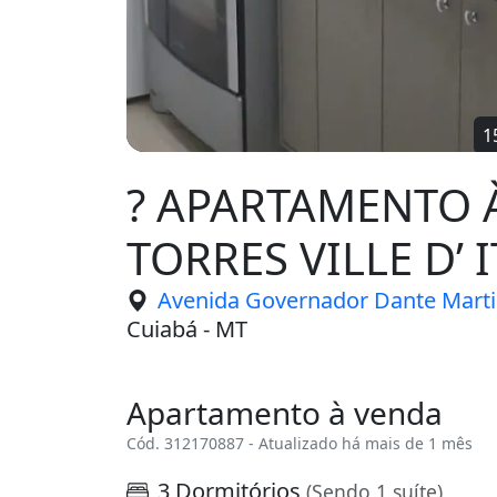
? APARTAMENTO 
TORRES VILLE D’ 
Avenida Governador Dante Martin
Cuiabá - MT
Apartamento à venda
Cód. 312170887 - Atualizado há mais de 1 mês
3 Dormitórios
(Sendo 1 suíte)