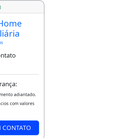
 Home
iária
os
ontato
rança:
amento adiantado.
ncios com valores
M CONTATO