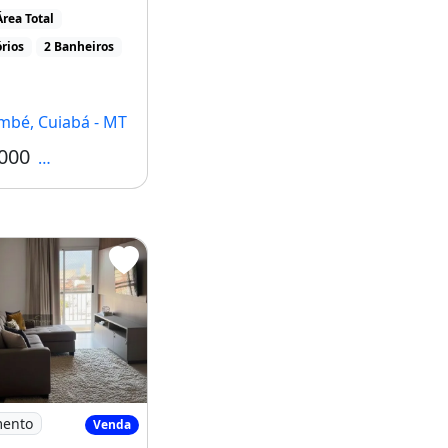
róximo ao comper e
rea Total
.]
rios
2 Banheiros
bé, Cuiabá - MT
000
Condomínio R$480
PORTUNIDADE
ondomínio Ville Di Itália - Apartamento
mento
Venda