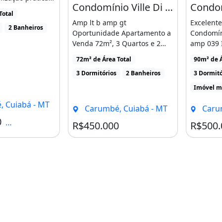
Condomínio Ville Di Itália - OPORTUNIDADE APARTAMENTO A VENDA
 dos [...]
Total
Amp lt b amp gt
Excelent
2 Banheiros
Oportunidade Apartamento a
Condomíni
Venda 72m², 3 Quartos e 2
amp 039 I
Vagas Cobertas - Ville D
gt amp lt 
72m² de Área Total
90m² de Á
��Italia [...]
3 Dormitórios
2 Banheiros
3 Dormitó
Imóvel m
 Cuiabá - MT
Carumbé, Cuiabá - MT
Carum
0
Condomínio R$400
R$450.000
R$500.
ina
Área de serviço
mento