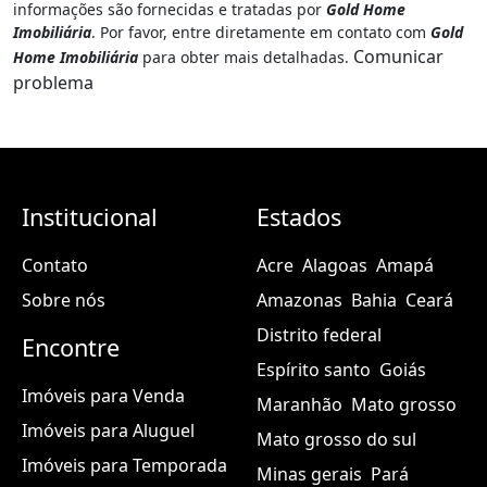
informações são fornecidas e tratadas por
Gold Home
Imobiliária
. Por favor, entre diretamente em contato com
Gold
Comunicar
Home Imobiliária
para obter mais detalhadas.
problema
Institucional
Estados
Contato
Acre
Alagoas
Amapá
Sobre nós
Amazonas
Bahia
Ceará
Distrito federal
Encontre
Espírito santo
Goiás
Imóveis para Venda
Maranhão
Mato grosso
Imóveis para Aluguel
Mato grosso do sul
Imóveis para Temporada
Minas gerais
Pará