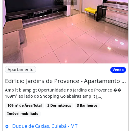
Utensílios completos
Banheiros
Banheiro social planejado com box
Banheiro de serviço
Lavanderia
Máquina de lavar
Imagem: Edifício Jardins de Provence - Apartamento
Apartamento
Venda
Tanque
Edifício Jardins de Provence - Apartamento no Condominio Jardins de Provence no Bairro
Varal
Amp lt b amp gt Oportunidade no Jardins de Provence ��
Diferenciais
109m² ao lado do Shopping Goiabeiras amp lt [...]
Fechadura eletrônica Intelbras
109m² de Área Total
3 Dormitórios
3 Banheiros
Imóvel mobiliado
Apartamento totalmente mobiliado e
equipado
Duque de Caxias, Cuiabá - MT