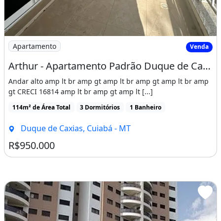
Imóvel mobiliado
Ar-condicionado
Churrasqueira
Guarda roupa
Varanda
Área de serviço
Imagem: Arthur - Apartamento Padrão Duque de Caxias
Apartamento
Venda
Arthur - Apartamento Padrão Duque de Caxias
Andar alto amp lt br amp gt amp lt br amp gt amp lt br amp
gt CRECI 16814 amp lt br amp gt amp lt [...]
114m² de Área Total
3 Dormitórios
1 Banheiro
Duque de Caxias, Cuiabá - MT
R$950.000