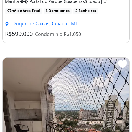
Manhã �� Portal do Parque GoiabeirasSituado [...]
97m² de Área Total
3 Dormitórios
2 Banheiros
Duque de Caxias, Cuiabá - MT
R$599.000
Condomínio R$1.050