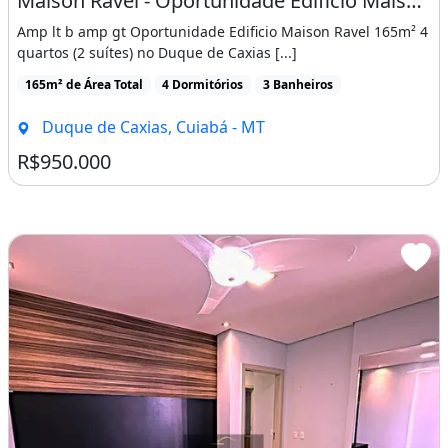
Maison Ravel - Oportunidade Edificio Maison Ravel 165m²
Churrasqueira a gás
Amp lt b amp gt Oportunidade Edificio Maison Ravel 165m² 4
Bancada planejada em mármore
quartos (2 suítes) no Duque de Caxias [...]
Cozinha Completa
165m² de Área Total
4 Dormitórios
3 Banheiros
Móveis planejados
Duque de Caxias, Cuiabá - MT
Fogão 5 bocas
R$950.000
Geladeira nova
Air Fryer
Máquina de gelo
Cafeteira Três Corações
Micro-ondas
Sanduicheira
Liquidificador