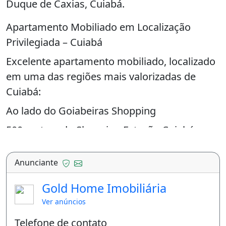
Duque de Caxias, Cuiabá.
Apartamento Mobiliado em Localização
Privilegiada – Cuiabá
Excelente apartamento mobiliado, localizado
em uma das regiões mais valorizadas de
Cuiabá:
Ao lado do Goiabeiras Shopping
500 metros do Shopping Estação Cuiabá
100 metros do BigLar
Anunciante
Andar alto, com ótima vista e ventilação
Gold Home Imobiliária
03 Quartos (sendo 01 suíte)
Ver anúncios
✅ Quarto 1
Telefone de contato
Guarda-roupa, mesa e estante planejados