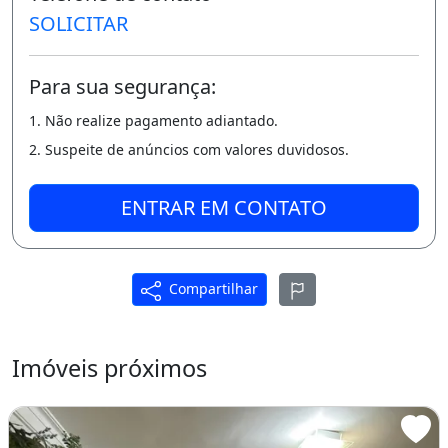
SOLICITAR
Cadeira de escritório e poltrona de descanso
Bicama
Para sua segurança:
TV LED 32&quot;
1. Não realize pagamento adiantado.
Cortina
2. Suspeite de anúncios com valores duvidosos.
✅ Quarto 2
ENTRAR EM CONTATO
Guarda-roupa, mesa e estante planejados
Cama de solteiro
Compartilhar
Cortina
✅ Suíte Master
Imóveis próximos
Guarda-roupa amplo
Cama Super King nova