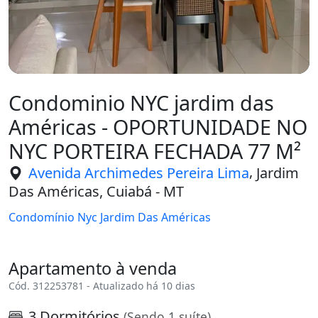
Condominio NYC jardim das
Américas - OPORTUNIDADE NO
NYC PORTEIRA FECHADA 77 M²
,
Avenida Archimedes Pereira Lima
Jardim
Das Américas, Cuiabá - MT
Condomínio Nyc Jardim Das Américas
Apartamento à venda
Cód. 312253781 - Atualizado há 10 dias
3 Dormitórios
(Sendo 1 suíte)