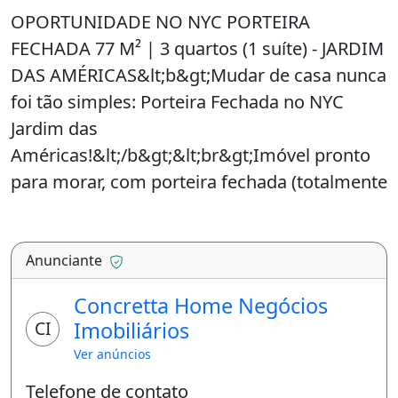
OPORTUNIDADE NO NYC PORTEIRA
FECHADA 77 M² | 3 quartos (1 suíte) - JARDIM
DAS AMÉRICAS&lt;b&gt;Mudar de casa nunca
foi tão simples: Porteira Fechada no NYC
Jardim das
Américas!&lt;/b&gt;&lt;br&gt;Imóvel pronto
para morar, com porteira fechada (totalmente
mobiliado e decorado) e em uma das regiões
mais valorizadas de Cuiabá, sua busca
acabou.&lt;br&gt;&lt;br&gt;&lt;b&gt;Docume
Anunciante
ntação 100% regularizada:&lt;/b&gt; Pronto
Concretta Home Negócios
para financiar, sem burocracia ou
CI
Imobiliários
restrições.&lt;br&gt;&lt;br&gt;&lt;b&gt;Desta
Ver anúncios
ques do
Telefone de contato
Apartamento:&lt;/b&gt;&lt;br&gt;77m² de