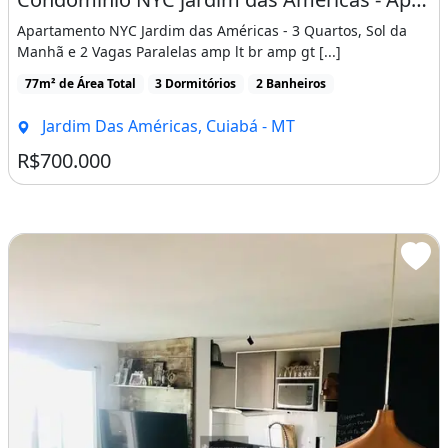
Características do apartamento:
Apartamento NYC Jardim das Américas - 3 Quartos, Sol da
Academia
Manhã e 2 Vagas Paralelas amp lt br amp gt [...]
Armários Embutidos
77m² de Área Total
3 Dormitórios
2 Banheiros
Lavanderia
Jardim Das Américas, Cuiabá - MT
Rua Asfaltada
R$700.000
Sacada / Varanda
Vista Exterior
Quadra Poliesportiva
Perto De Escolas
Perto De Hospitais
Perto De Shopping Center
Perto De Transporte Público
Brinquedoteca
Churrasqueira
Elevador