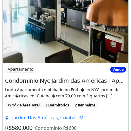
Permite Animais
Piscina
Playground
Recepção
Salão De Jogos
Salão De Festas
Dependência De Empregados
Imagem: Condominio Nyc Jardim das Américas - Apartam
Condomínio Fechado
Apartamento
Venda
Ano De Construção: 2017
Condominio Nyc Jardim das Américas - Apartamento Condominio Nyc no Jardim das Américas
Lindo Apartamento mobiliado no Edifi �cio NYC jardim das
Imóvel mobiliado
Churrasqueira
Ame �ricas em Cuiaba �com 79,00 com 3 quartos [...]
Guarda roupa
Piscina
Varanda
79m² de Área Total
3 Dormitórios
2 Banheiros
Área de serviço
Jardim Das Américas, Cuiabá - MT
R$580.000
Condomínio R$600