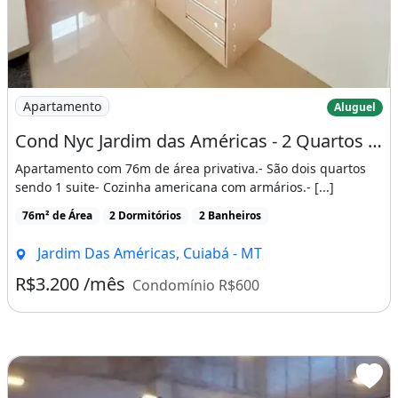
Ar-condicionado
Churrasqueira
Piscina
Varanda
Imagem: Cond Nyc Jardim das Américas - 2 Quartos
Apartamento
Aluguel
Cond Nyc Jardim das Américas - 2 Quartos Sendo 1 Suite - Sala Estendida
Apartamento com 76m de área privativa.- São dois quartos
sendo 1 suite- Cozinha americana com armários.- [...]
76m² de Área
2 Dormitórios
2 Banheiros
Jardim Das Américas, Cuiabá - MT
R$3.200 /mês
Condomínio R$600