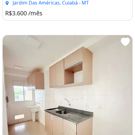
Jardim Das Américas, Cuiabá - MT
Churrasqueira
R$3.600 /mês
Perto De Vias De Acesso
Perto De Shopping Center
Perto De Transporte Público
Perto De Escolas
Elevador
Salão De Jogos
Academia
Cinema
Salão De Festas
Rua Asfaltada
Playground
Piscina
Quadra Poliesportiva