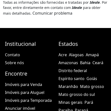
Todas as informações são fornecidas e tratadas por
Ideale
. Por
favor, entre diretamente em contato com
Ideale
para obter
Comunicar problema
mais detalhadas.
Institucional
Estados
Contato
Acre
Alagoas
Amapá
Sobre nós
Amazonas
Bahia
Ceará
Distrito federal
Encontre
Espírito santo
Goiás
Imóveis para Venda
Maranhão
Mato grosso
Imóveis para Aluguel
Mato grosso do sul
Imóveis para Temporada
Minas gerais
Pará
Anunciar imóvel
Paraíba
Paraná