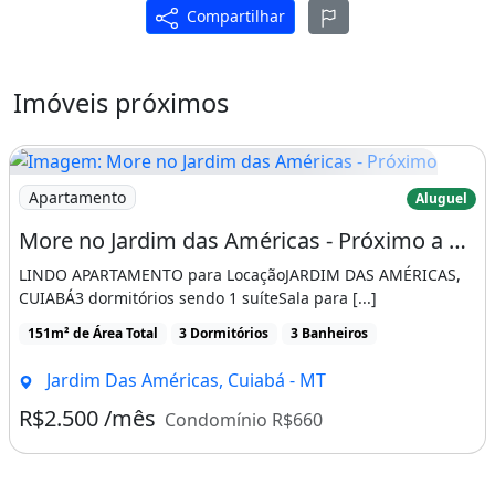
Compartilhar
- Apartamento completo em móveis
planejados;<br />
Imóveis próximos
- Pronto para morar, com disponibilidade
imediata.<br />
Ideal para quem busca conforto, praticidade
Imagem: More no Jardim das Américas - Próximo
Apartamento
Aluguel
e um imóvel moderno, com excelente
More no Jardim das Américas - Próximo a Ufmt
aproveitamento dos espaços.<br />
LINDO APARTAMENTO para LocaçãoJARDIM DAS AMÉRICAS,
Entre em contato para mais informações e
CUIABÁ3 dormitórios sendo 1 suíteSala para [...]
agende sua visita!<br />
151m² de Área Total
3 Dormitórios
3 Banheiros
<br />
Jardim Das Américas, Cuiabá - MT
Código do Anúncio: 6043_2235080<br />
R$2.500 /mês
Condomínio R$660
<br />
Este imóvel tem as seguintes características: