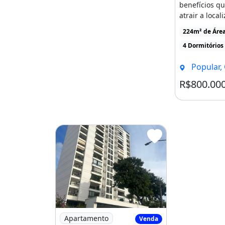
benefícios q
atrair a local
bem no centro
224m² de Áre
4 Dormitórios
Popular,
R$800.00
Imagem: Apartamento para venda, 4 quarto(
Apartamento
Venda