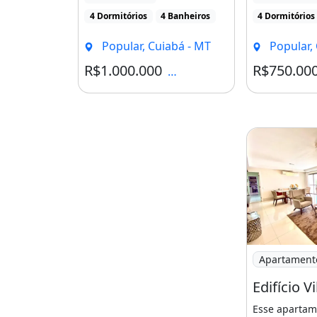
Piscina
Condomínio [...]
4 Dormitórios
4 Banheiros
4 Dormitórios
Academia
Bicicletário
Popular, Cuiabá - MT
Popular,
Churrasqueira
R$1.000.000
R$750.00
Condomínio R$2.100
Salão De Festas
Quantidade De Andares: 14
Andar Do Imóvel: 8
Ano De Construção: 1991
Churrasqueira
Piscina
Área de ser
Imagem: Edifí
Apartament
Edifício Vi
Esse apartam