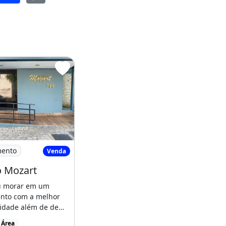
difício Mozart
mento
Venda
o Mozart
u morar em um
nto com a melhor
cidade além de de
lizado na região [...]
 Área