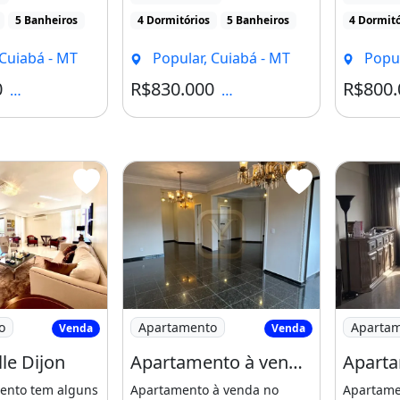
5 Banheiros
4 Dormitórios
5 Banheiros
4 Dormitó
 Cuiabá - MT
Popular, Cuiabá - MT
Popul
0
R$830.000
R$800.
Condomínio R$1.600
Condomínio R$1.300
viço
cio Ville Dijon
Imagem: Apartamento à venda no Edifíci
Imagem: A
o
Apartamento
Aparta
Venda
Venda
lle Dijon
Apartamento à venda no Edifício Florença, 220 m² - Praça Popular em Cuiabá - MT, 03
ento tem alguns
Apartamento à venda no
Apartame