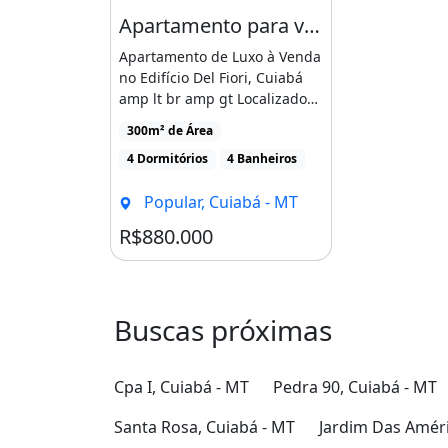
Apartamento para venda, 4 quarto(s), Popular, Cuiabá
Apartamento de Luxo à Venda
no Edifício Del Fiori, Cuiabá
amp lt br amp gt Localizado
no prestigiado [...]
300m² de Área
4 Dormitórios
4 Banheiros
Popular, Cuiabá - MT
R$880.000
Buscas próximas
Cpa I, Cuiabá - MT
Pedra 90, Cuiabá - MT
Santa Rosa, Cuiabá - MT
Jardim Das Améri