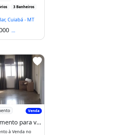
rios
3 Banheiros
ar, Cuiabá - MT
000
Condomínio R$2.100
o Florença
partamento para venda, 4 quarto(s), Popular
mento
Venda
Apartamento para venda, 4 quarto(s), Popular, Cuiabá
nto à Venda no