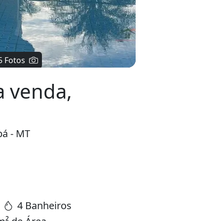
 venda,
bá - MT
4 Banheiros