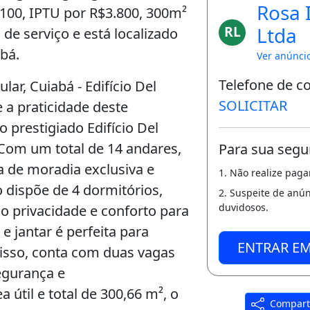
Rosa 
100, IPTU por R$3.800, 300m²
RL
Ltda
 de serviço e está localizado
abá.
Ver anúnci
Telefone de c
ar, Cuiabá - Edifício Del
SOLICITAR
 a praticidade deste
 prestigiado Edifício Del
. Com um total de 14 andares,
Para sua segu
a de moradia exclusiva e
1. Não realize pag
 dispõe de 4 dormitórios,
2. Suspeite de anú
duvidosos.
o privacidade e conforto para
 e jantar é perfeita para
ENTRAR E
disso, conta com duas vagas
egurança e
útil e total de 300,66 m², o
Compart