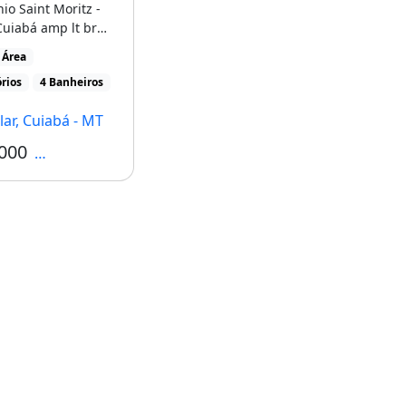
o Saint Moritz -
Cuiabá amp lt br
presentamos um [...]
 Área
rios
4 Banheiros
ar, Cuiabá - MT
000
Condomínio R$1.990