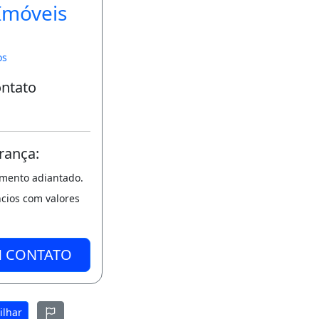
Imóveis
os
ontato
rança:
amento adiantado.
ncios com valores
M CONTATO
ilhar