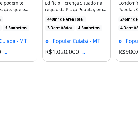
ue podem te
Edifício Florença Situado na
Condomíni
ização, que é
região da Praça Popular, em
Popular, 
 da [...]
Cuiabá/MT.- 220 [...]
amp gt A
a
440m² de Área Total
246m² de
5 Banheiros
3 Dormitórios
4 Banheiros
4 Dormitó
 Cuiabá - MT
Popular, Cuiabá - MT
Popul
0
R$1.020.000
R$900.
Condomínio R$2.000
Condomínio R$2.800
s), Popular