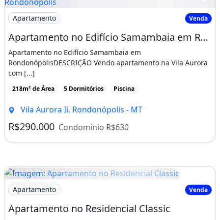
*LIGAR até 20.01.*
Imagem: Apartamento no Edifício Samambaia em Rondon
Apartamento
Venda
-LEILÃO DE IMÓVEIS, TEMOS ÓTIMAS
Apartamento no Edifício Samambaia em Rondonópolis
OFERTAS!!
Apartamento no Edifício Samambaia em
RondonópolisDESCRIÇÃO Vendo apartamento na Vila Aurora
Imóvel de leilão
Guarda roupa
Varanda
com [...]
Área de serviço
218m² de Área
5 Dormitórios
Piscina
Vila Aurora Ii, Rondonópolis - MT
R$290.000
Condomínio R$630
Imagem: Apartamento no Residencial Classic
Apartamento
Venda
Apartamento no Residencial Classic