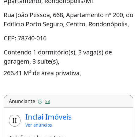
Apartamento, Rondonópolis/MT
Rua João Pessoa, 668, Apartamento nº 200, do
Edifício Porto Seguro, Centro, Rondonópolis,
CEP: 78740-016
Contendo 1 dormitório(s), 3 vaga(s) de
garagem, 3 suíte(s),
266.41 M² de área privativa,
382.84 M² de área total.
Matrícula nº 46.798, CRI de Rondonópolis/MT
Anunciante
Inscrição Prefeitura 1165666.
Inclai Imóveis
II
Distribuição Interna (Conf. site de venda): 01
Ver anúncios
suíte master com sacada, closet, banheiro