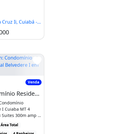
Cruz Ii, Cuiabá - MT
000
Condomínio Residencial Belvedere I em Cuiabá
Venda
Condomínio Residencial Belvedere I em Cuiabá - Casa em Condomínio Fechado com 4
Condomínio
 I Cuiaba MT 4
 Suites 300m amp lt
 amp lt br amp gt
Área Total
rios
4 Banheiros