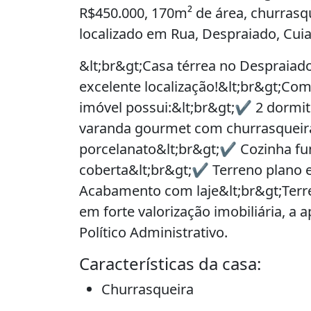
R$450.000, 170m² de área, churrasqu
localizado em Rua, Despraiado, Cui
&lt;br&gt;Casa térrea no Despraiado
excelente localização!&lt;br&gt;Com
imóvel possui:&lt;br&gt;✔️ 2 dormit
varanda gourmet com churrasqueir
porcelanato&lt;br&gt;✔️ Cozinha f
coberta&lt;br&gt;✔️ Terreno plano
Acabamento com laje&lt;br&gt;Terr
em forte valorização imobiliária, a
Político Administrativo.
Características da casa:
Churrasqueira