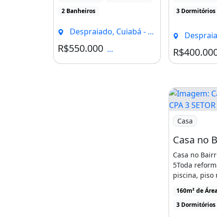
oportunidade 
2 Banheiros
3 Dormitórios
Despraiado, Cuiabá - MT
Despraiad
R$550.000
Condomínio R$870
R$400.00
Imagem: Casa
Casa
Casa no Bair
5Toda reform
piscina, piso
nova.Descriçã
160m² de Áre
3 Dormitórios