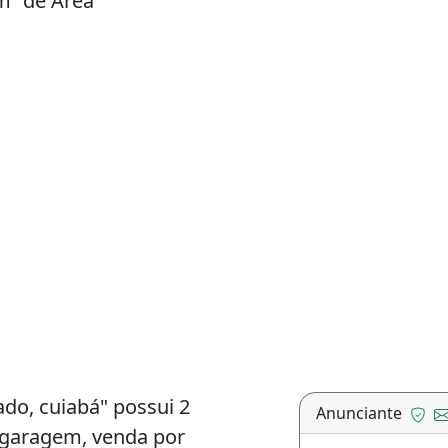
m² de Área
do, cuiabá" possui 2
Anunciante
a garagem, venda por