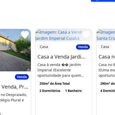
Imagem: Casa a Venda Jardim Imperial C
Imagem: C
Casa
Casa
Venda
Casa a Venda Jardim Imperial Cuiabá
Casa à venda �� Jardim
Casa no B
Imperial IExcelente
IIUma ex
io Fechado
 para Venda, Próximo Ao Colégio Plural
oportunidade para quem
oportuni
Venda
busca conforto e
bairros m
250m² de Área Total
290m² de
Casa para Venda, Próximo Ao Colégio Plural, Atacadão, Despraiado, Cuiabá
economia!Casa com [...]
com maior
2 Dormitórios
1 Banheiro
4 Dormitó
 no Despraiado,
légio Plural e
entamos uma
a