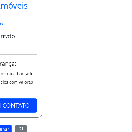
Imóveis
os
ontato
rança:
amento adiantado.
ncios com valores
M CONTATO
ilhar