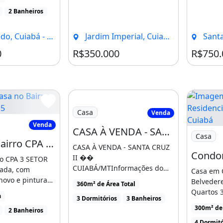
[...]
2 Banheiros
o, Cuiabá - MT
Jardim Imperial, Cuiabá - MT
Santa 
0
R$350.000
R$750.
Casa
Venda
 no Bairro CPA 3 SETOR 5
Venda
CASA À VENDA - SANTA CRUZ II �� CUIABÁ/MT
Imagem: 
Casa
Casa no Bairro CPA 3 SETOR 5
CASA À VENDA - SANTA CRUZ
II ��
ro CPA 3 SETOR
CUIABÁ/MTInformações do
ada, com
Casa em 
Imóvel Área do terreno 360
 novo e pintura
Belvedere
360m² de Área Total
m² Área [...]
o 03 quartos [...]
Quartos 3
a
3 Dormitórios
3 Banheiros
br amp gt
300m² de 
2 Banheiros
[...]
4 Dormitó