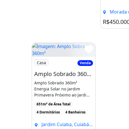
Morada da Se
R$450.00
Imagem: Amplo Sobrado 360m²
Casa
Venda
Amplo Sobrado 360m²
Amplo Sobrado 360m²
Energia Solar no Jardim
Primavera Próximo ao Jardim
CuiabáExcelente
651m² de Área Total
oportunidade [...]
4 Dormitórios
4 Banheiros
Jardim Cuiaba, Cuiabá - MT