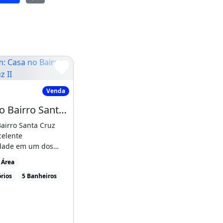
uiabá
asa no Bairro Santa Cruz II
Venda
Casa no Bairro Santa Cruz II
airro Santa Cruz
celente
dade em um dos
ais valorizados e
 Área
 [...]
rios
5 Banheiros