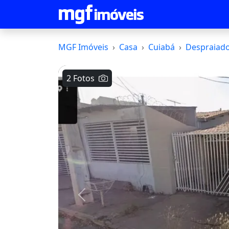
MGF Imóveis
Casa
Cuiabá
Despraiad
2 Fotos
Voltar