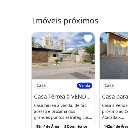
Churrasqueira
Varanda
Imóveis próximos
Imagem: Casa Térrea à VENDA em Condomín
Imagem: Casa
Casa
Casa
Venda
Casa Térrea à VENDA em Condomínio Fechado com 3 Dormítório(s), Sendo 1 Suíte
Casa térrea à venda, de fácil
Casa à Venda
acesso e próxima dos
próximo ao Co
grandes pontos estratégicos
Atacadão,
da capital, como [...]
CuiabáApres
95m² de Área
3 Dormitórios
142m² de Áre