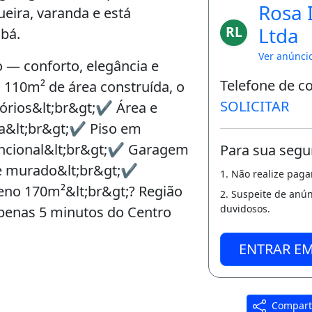
Rosa 
eira, varanda e está
RL
Ltda
abá.
Ver anúnci
 — conforto, elegância e
Telefone de c
 110m² de área construída, o
SOLICITAR
órios&lt;br&gt;✔️ Área e
a&lt;br&gt;✔️ Piso em
uncional&lt;br&gt;✔️ Garagem
Para sua segu
 e murado&lt;br&gt;✔️
1. Não realize pag
eno 170m²&lt;br&gt;? Região
2. Suspeite de anú
duvidosos.
 apenas 5 minutos do Centro
ENTRAR E
Compart