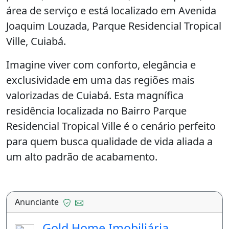
área de serviço e está localizado em Avenida
Joaquim Louzada, Parque Residencial Tropical
Ville, Cuiabá.
Imagine viver com conforto, elegância e
exclusividade em uma das regiões mais
valorizadas de Cuiabá. Esta magnífica
residência localizada no Bairro Parque
Residencial Tropical Ville é o cenário perfeito
para quem busca qualidade de vida aliada a
um alto padrão de acabamento.
Com um amplo terreno de 600 m² e 360 m²
de área construída, o imóvel impressiona já
Anunciante
na chegada, com uma generosa garagem
capaz de acomodar 4 ou mais veículos, além
Gold Home Imobiliária