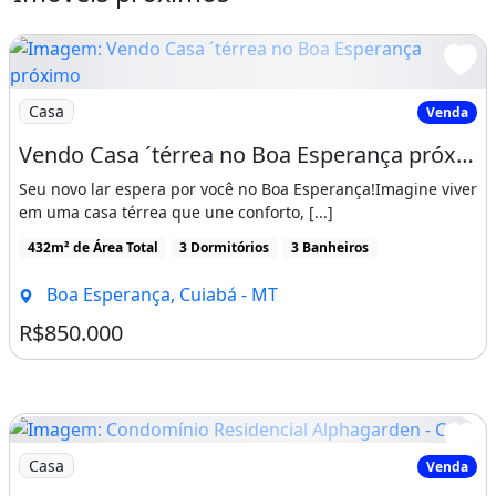
porte, ideal para quem valoriza o bem-estar
dos pets.
Imagem: Vendo Casa ´térrea no Boa Esperança próximo
Casa
O acabamento é de alto padrão, com
Venda
materiais selecionados que garantem
Vendo Casa ´térrea no Boa Esperança próximo a academia Jacarézinho
sofisticação e durabilidade em cada detalhe.
Seu novo lar espera por você no Boa Esperança!Imagine viver
O portão eletrônico traz mais segurança e
em uma casa térrea que une conforto, [...]
comodidade para sua rotina.
432m² de Área Total
3 Dormitórios
3 Banheiros
Boa Esperança, Cuiabá - MT
Localizada em uma área nobre, a residência
R$850.000
está próxima ao Hospital Santa Rosa e ao
Condomínio Vila Jardim, oferecendo fácil
acesso a serviços essenciais e uma excelente
infraestrutura ao redor.
Imagem: Condomínio Residencial Alphagarden - Casa
Casa
Venda
Uma casa pensada para proporcionar uma