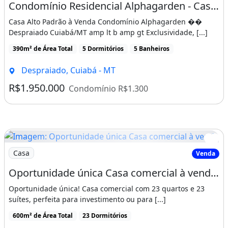
Condomínio Residencial Alphagarden - Casa à venda no bairro Despraiado - Cuiabá/MT
experiência única de morar bem, com
Casa Alto Padrão à Venda Condomínio Alphagarden ��
espaço, conforto e exclusividade em cada
Despraiado Cuiabá/MT amp lt b amp gt Exclusividade, [...]
ambiente
390m² de Área Total
5 Dormitórios
5 Banheiros
CRECI-MT 21843J | Gold Home
Despraiado, Cuiabá - MT
Favor verificar disponibilidade e valores
R$1.950.000
Condomínio R$1.300
atualizados.
Imóvel sujeito a alteração sem aviso prévio.
Características da casa:
Imagem: Oportunidade única Casa comercial à venda
Casa
Venda
Rua Asfaltada
Oportunidade única Casa comercial à venda no Centro-norte de Cuiabá-MT com 23 quartos
Alarme
Aquecimento
Oportunidade única! Casa comercial com 23 quartos e 23
suítes, perfeita para investimento ou para [...]
Dependência De Empregados
600m² de Área Total
23 Dormitórios
Armários Embutidos