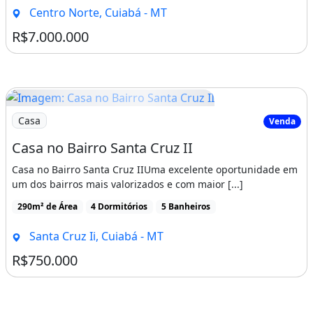
Churrasqueira
Centro Norte, Cuiabá - MT
Coleta Seletiva De Lixo
R$7.000.000
Escritório
Energia Solar
Fechadura Digital
Sacada / Varanda
Imagem: Casa no Bairro Santa Cruz II
Casa
Venda
Vista Exterior
Casa no Bairro Santa Cruz II
Lavanderia
Casa no Bairro Santa Cruz IIUma excelente oportunidade em
um dos bairros mais valorizados e com maior [...]
Imóvel mobiliado
Churrasqueira
290m² de Área
4 Dormitórios
5 Banheiros
Guarda roupa
Varanda
Área de serviço
Santa Cruz Ii, Cuiabá - MT
R$750.000