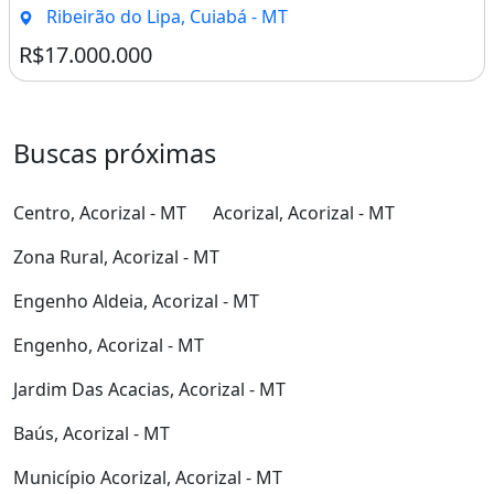
Ao lado do upper amp lt br amp gt amp lt br amp gt CRECI
8516 amp lt br amp gt amp lt br amp gt amp [...]
21.000m² de Área Total
Ribeirão do Lipa, Cuiabá - MT
R$17.000.000
Buscas próximas
Centro, Acorizal - MT
Acorizal, Acorizal - MT
Zona Rural, Acorizal - MT
Engenho Aldeia, Acorizal - MT
Engenho, Acorizal - MT