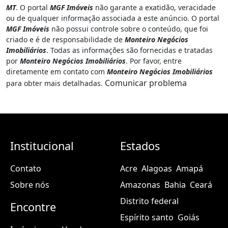
ATENÇÃO:
As informações presentes nesta página de internet
fazem parte do anúncio publicitário
#311719305 -
CONDOMÍNIO VALLE DAS ÁGUAS - Casa de Veraneio - Acorizal,
MT
. O portal
MGF Imóveis
não garante a exatidão, veracidade
ou de qualquer informação associada a este anúncio. O portal
MGF Imóveis
não possui controle sobre o conteúdo, que foi
criado e é de responsabilidade de
Monteiro Negócios
Imobiliários
. Todas as informações são fornecidas e tratadas
por
Monteiro Negócios Imobiliários
. Por favor, entre
diretamente em contato com
Monteiro Negócios Imobiliários
Comunicar problema
para obter mais detalhadas.
Institucional
Estados
Contato
Acre
Alagoas
Amapá