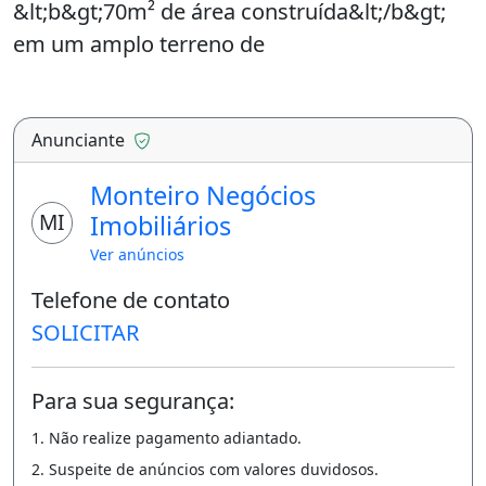
lazer de resort, a apenas &lt;b&gt;65km de
Cuiabá&lt;/b&gt;.&lt;br&gt; Destaques do
Imóvel (Porteira Fechada!)A casa possui
&lt;b&gt;70m² de área construída&lt;/b&gt;
em um amplo terreno de
&lt;b&gt;1.200m²&lt;/b&gt;, oferecendo muito
espaço e
privacidade.&lt;br&gt;&bull;&lt;b&gt;Dormitó
Anunciante
rios:&lt;/b&gt; 2 Quartos confortáveis (sendo
Monteiro Negócios
1 já com
MI
Imobiliários
armários).&lt;br&gt;&bull;&lt;b&gt;Banheiros:
Ver anúncios
&lt;/b&gt; 2 Banheiros (1 interno e 1 externo
Telefone de contato
para maior
SOLICITAR
comodidade).&lt;br&gt;&bull;&lt;b&gt;Equipa
da e Pronta:&lt;/b&gt; A venda inclui fogão,