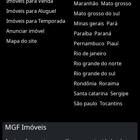
Sobre nós
Amazonas
Bahia
Ceará
Distrito federal
Encontre
Espírito santo
Goiás
Imóveis para Venda
Maranhão
Mato grosso
Imóveis para Aluguel
Mato grosso do sul
Imóveis para Temporada
Minas gerais
Pará
Anunciar imóvel
Paraíba
Paraná
Mapa do site
Pernambuco
Piauí
Rio de janeiro
Rio grande do norte
Rio grande do sul
Rondônia
Roraima
Santa catarina
Sergipe
São paulo
Tocantins