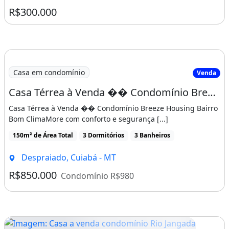
visita!&lt;/b&gt;&lt;br&gt;
1.200m² de Área Total
2 Dormitórios
2 Banheiros
&lt;br&gt;&lt;br&gt;&lt;br&gt;Chave do
Imóvel mobiliado
anúncio: Z8eiMLqh7pJnBy0o
Zona Rural, Acorizal - MT
Características da casa em condomínio:
R$300.000
Quadra De Futebol
Recepção
Quadra Poliesportiva
Dependência De Empregados
Casa em condomínio
Venda
Condomínio Fechado
Casa Térrea à Venda �� Condomínio Breeze Housing
Imóvel mobiliado
Casa Térrea à Venda �� Condomínio Breeze Housing Bairro
Bom ClimaMore com conforto e segurança [...]
150m² de Área Total
3 Dormitórios
3 Banheiros
Despraiado, Cuiabá - MT