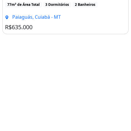
APARTAMENTO À VENDA �� CONDOMÍNIO UPPER PARQUE DAS ÁGUAS - CUIABÁ/MT
APARTAMENTO À VENDA �� CONDOMÍNIO UPPER PARQUE
DAS ÁGUAS - CUIABÁ/MTEste excelente apartamento [...]
77m² de Área Total
3 Dormitórios
2 Banheiros
Paiaguás, Cuiabá - MT
R$635.000