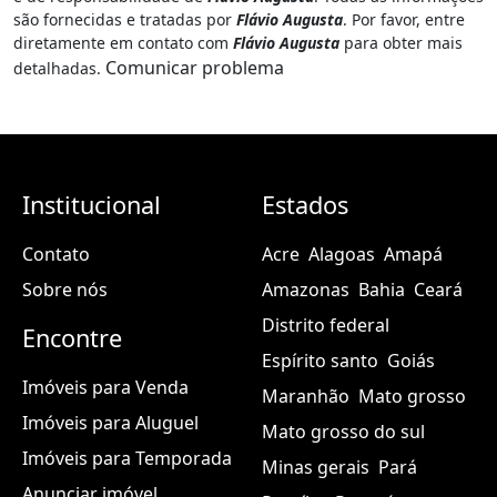
são fornecidas e tratadas por
Flávio Augusta
. Por favor, entre
diretamente em contato com
Flávio Augusta
para obter mais
Comunicar problema
detalhadas.
Institucional
Estados
Contato
Acre
Alagoas
Amapá
Sobre nós
Amazonas
Bahia
Ceará
Distrito federal
Encontre
Espírito santo
Goiás
Imóveis para Venda
Maranhão
Mato grosso
Imóveis para Aluguel
Mato grosso do sul
Imóveis para Temporada
Minas gerais
Pará
Anunciar imóvel