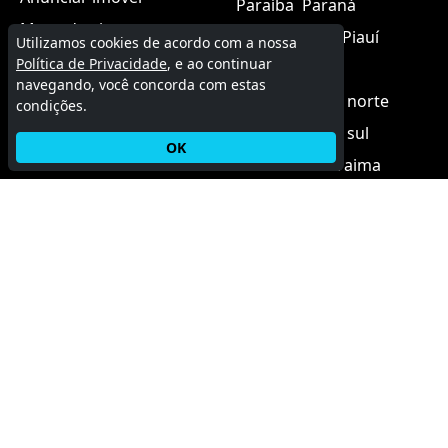
Paraíba
Paraná
Mapa do site
Pernambuco
Piauí
Utilizamos cookies de acordo com a nossa
Política de Privacidade
, e ao continuar
Rio de janeiro
navegando, você concorda com estas
Rio grande do norte
condições.
Rio grande do sul
OK
Rondônia
Roraima
Santa catarina
Sergipe
São paulo
Tocantins
MGF Imóveis
Aqui você encontra as melhores oportunidades de
imóveis para venda, aluguel e temporada.