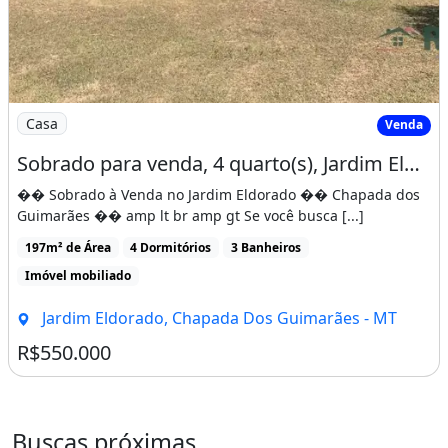
Imagem: Sobrado para venda, 4 quarto(s), Jardim
Casa
Venda
Sobrado para venda, 4 quarto(s), Jardim Eldorado, Chapada Dos Guimarães
�� Sobrado à Venda no Jardim Eldorado �� Chapada dos
Guimarães �� amp lt br amp gt Se você busca [...]
197m² de Área
4 Dormitórios
3 Banheiros
Imóvel mobiliado
Jardim Eldorado, Chapada Dos Guimarães - MT
R$550.000
Buscas próximas