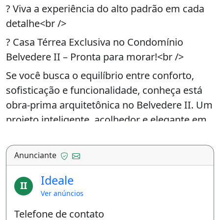
? Viva a experiência do alto padrão em cada
detalhe<br />
? Casa Térrea Exclusiva no Condomínio
Belvedere II – Pronta para morar!<br />
Se você busca o equilíbrio entre conforto,
sofisticação e funcionalidade, conheça está
obra-prima arquitetônica no Belvedere II. Um
projeto inteligente, acolhedor e elegante em
todos os aspectos.<br />
? 178m² de área real construída | 3 Suítes
Anunciante
independentes | Casa Térrea<br />
Ideale
II
✨ Destaques que encantam:<br />
Ver anúncios
✅ Suíte master com persiana automatizada
Telefone de contato
e conforto acústico – qualidade de sono