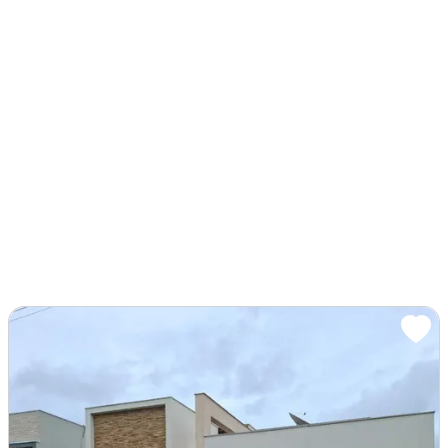
Imóvel mobiliado
Ar-condicionado
Churrasqueira
Piscina
Varanda
Área de serviço