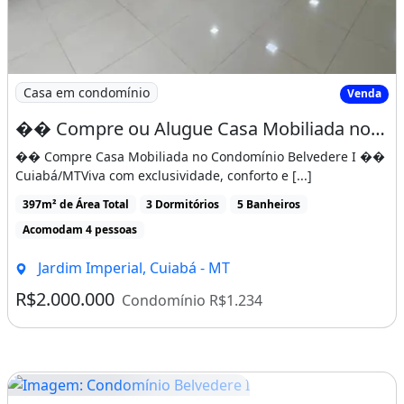
Açougue, Avenida, Banca de revistas , Banco,
Cinemas, Escola 1º Grau, Escola 2º Grau,
Faculdade, Farmácia, Feiras, Hospital, Igreja
Casa em condomínio
Venda
Católica , Igreja Evangélica, Locadora, Lojas,
�� Compre ou Alugue Casa Mobiliada no Condomínio Belvedere I �� Cuiabá/MT
Mercado, Panificadora, Pizzaria, Ponto de
�� Compre Casa Mobiliada no Condomínio Belvedere I ��
circular, Posto de Gasolina, Praça/Parque,
Cuiabá/MTViva com exclusividade, conforto e [...]
Restaurante, Sacolão, Sorveteria<br />
397m² de Área Total
3 Dormitórios
5 Banheiros
Básico: Água, Energia, Esgoto<br />
Acomodam 4 pessoas
Destaques: Alto Padrão, Quintal<br />
Jardim Imperial, Cuiabá - MT
Estrutura: Cozinha, Cozinha Planejada,
R$2.000.000
Condomínio R$1.234
Despensa, Lavanderia, Portaria 24h,
Zelador<br />
Acabamento: Piso Frio