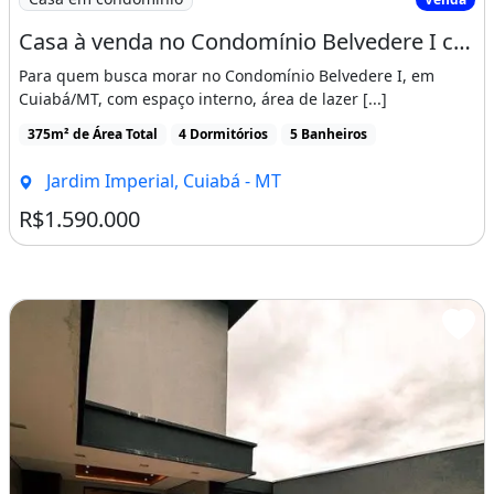
modernos e lustre sobre mesa de jantar<br
Casa à venda no Condomínio Belvedere I com 4 quartos e piscina em Cuiabá/MT
/>
Para quem busca morar no Condomínio Belvedere I, em
✅ Móveis planejados em todos os
Cuiabá/MT, com espaço interno, área de lazer [...]
ambientes – acabamento premium<br />
375m² de Área Total
4 Dormitórios
5 Banheiros
✅ Cozinha com revestimentos Rocca e
Jardim Imperial, Cuiabá - MT
detalhes em LED<br />
R$1.590.000
✅ 4 aparelhos de ar-condicionado já
instalados – conforto térmico em todos os
ambientes<br />
✅ Banheiros com ralos ocultos inox, válvulas
por pressão, espelhos com design
refinado<br />
✅ Cortinas filtro solar 2% e persianas black-
out automatizadas – privacidade e bem-