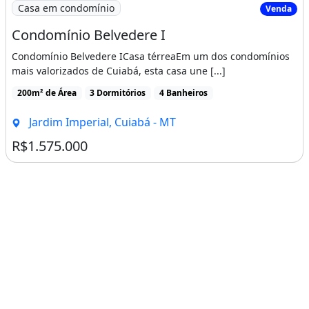
Imagem: Condomínio Belvedere I
Características da casa em condomínio:
Casa em condomínio
Venda
Condomínio Belvedere I
Churrasqueira
Perto De Vias De Acesso
Condomínio Belvedere ICasa térreaEm um dos condomínios
mais valorizados de Cuiabá, esta casa une [...]
Perto De Transporte Público
200m² de Área
3 Dormitórios
4 Banheiros
Perto De Escolas
Perto De Hospitais
Jardim Imperial, Cuiabá - MT
Vigia
R$1.575.000
Condomínio Fechado
Academia
Lavanderia
Cinema
Salão De Festas
Piscina
Quadra Poliesportiva
Mobiliado