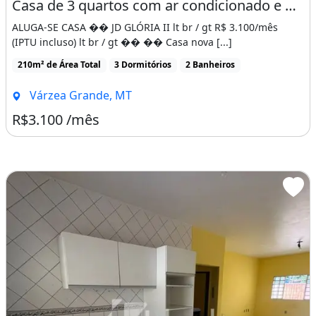
Casa de 3 quartos com ar condicionado e placa solar em varzea grande
ALUGA-SE CASA �� JD GLÓRIA II lt br / gt R$ 3.100/mês
(IPTU incluso) lt br / gt �� �� Casa nova [...]
210m² de Área Total
3 Dormitórios
2 Banheiros
Várzea Grande, MT
R$3.100 /mês