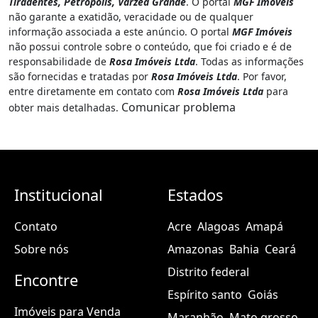
Tiradentes, Petrópolis, Várzea Grande
. O portal
MGF Imóveis
não garante a exatidão, veracidade ou de qualquer
informação associada a este anúncio. O portal
MGF Imóveis
não possui controle sobre o conteúdo, que foi criado e é de
responsabilidade de
Rosa Imóveis Ltda
. Todas as informações
são fornecidas e tratadas por
Rosa Imóveis Ltda
. Por favor,
entre diretamente em contato com
Rosa Imóveis Ltda
para
Comunicar problema
obter mais detalhadas.
Institucional
Estados
Contato
Acre
Alagoas
Amapá
Sobre nós
Amazonas
Bahia
Ceará
Distrito federal
Encontre
Espírito santo
Goiás
Imóveis para Venda
Maranhão
Mato grosso