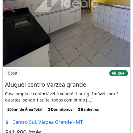
Imagem: Aluguel centro Varzea grande
Casa
Aluguel
Aluguel centro Varzea grande
Casa ampla e confortável à venda! lt br / gt Imóvel com 2
quartos, sendo 1 suíte, todos com ótimo [...]
200m² de Área Total
2 Dormitórios
2 Banheiros
Centro Sul, Várzea Grande - MT
R$1.800 /mês