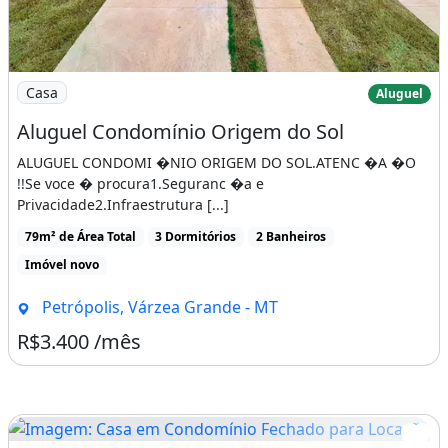
Imagem: Aluguel Condomínio Origem do Sol
Casa
Aluguel
Aluguel Condomínio Origem do Sol
ALUGUEL CONDOMI �NIO ORIGEM DO SOL.ATENC �A �O
!!Se voce � procura1.Seguranc �a e
Privacidade2.Infraestrutura [...]
79m² de Área Total
3 Dormitórios
2 Banheiros
Imóvel novo
Petrópolis, Várzea Grande - MT
R$3.400 /mês