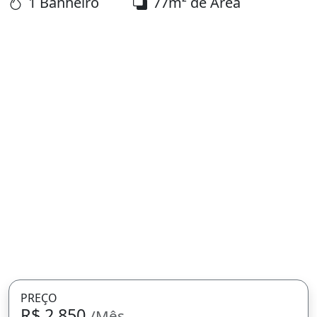
1 Banheiro
77m² de Área
PREÇO
R$ 2.850
/Mês