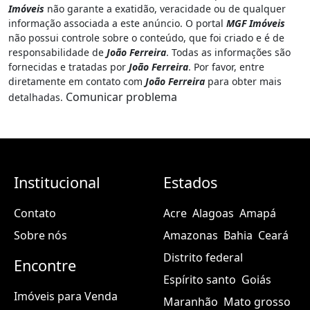
Imóveis
não garante a exatidão, veracidade ou de qualquer
informação associada a este anúncio. O portal
MGF Imóveis
não possui controle sobre o conteúdo, que foi criado e é de
responsabilidade de
João Ferreira
. Todas as informações são
fornecidas e tratadas por
João Ferreira
. Por favor, entre
diretamente em contato com
João Ferreira
para obter mais
Comunicar problema
detalhadas.
Institucional
Estados
Contato
Acre
Alagoas
Amapá
Sobre nós
Amazonas
Bahia
Ceará
Distrito federal
Encontre
Espírito santo
Goiás
Imóveis para Venda
Maranhão
Mato grosso