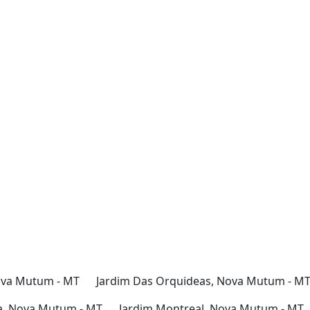
ova Mutum - MT
Jardim Das Orquideas, Nova Mutum - M
ta, Nova Mutum - MT
Jardim Montreal, Nova Mutum - MT