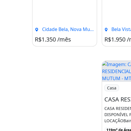
Cidade Bela, Nova Mutum - MT
Bela Vista,
R$1.350 /mês
R$1.950 
Imagem: CAS
Casa
CASA RESIDE
DISPONÍVEL 
LOCAÇÃOBair
QuerubimNov
119m² de Áre