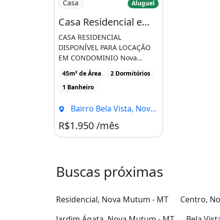
Casa
Aluguel
Casa Residencial em Nova Mutum - Mt, Bairro Bela Vista
CASA RESIDENCIAL
DISPONÍVEL PARA LOCAÇÃO
EM CONDOMINIO Nova
Mutum- MT 02 quartos Sala
45m² de Área
2 Dormitórios
amp amp [...]
1 Banheiro
Bairro Bela Vista, Nova Mutum - MT
R$1.950 /mês
Buscas próximas
Residencial, Nova Mutum - MT
Centro, N
Jardim Ágata, Nova Mutum - MT
Bela Vis