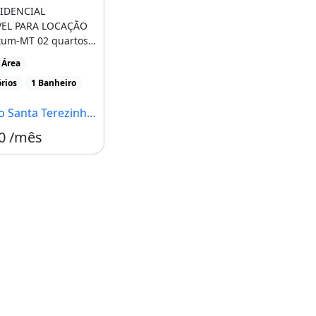
IDENCIAL
VEL PARA LOCAÇÃO
um-MT 02 quartos
ro social Sala
 Área
..]
rios
1 Banheiro
ta Terezinha, Nova Mutum - MT
0 /mês