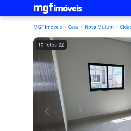
MGF Imóveis
Casa
Nova Mutum
Cida
10 Fotos
Voltar