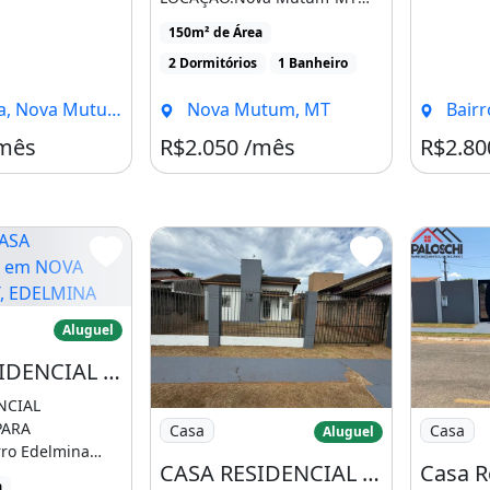
Sala e Cozinha 02 Quartos 0
150m² de Área
Banheiro social [...]
2 Dormitórios
1 Banheiro
 Nova Mutum - MT
Nova Mutum, MT
Bairro B
/mês
R$2.050 /mês
R$2.80
A RESIDENCIAL em NOVA MUTUM - MT, EDELMINA
Aluguel
CASA RESIDENCIAL em NOVA MUTUM - MT, EDELMINA QUERUBIM
NCIAL
Imagem: CASA RESIDENCIAL em NOVA MU
Imagem: C
PARA
Casa
Casa
Aluguel
ro Edelmina
CASA RESIDENCIAL em NOVA MUTUM - MT, Primavera III
a Mutum - MT
a