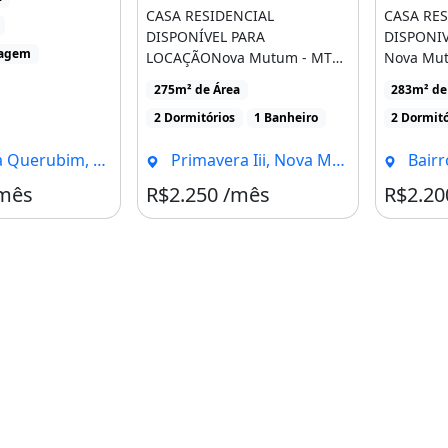
ndo [...]
CASA RESIDENCIAL
CASA RES
DISPONÍVEL PARA
DISPONI
ragem
LOCAÇÃONova Mutum - MT
Nova Mut
02 quartos Sala amp Cozinha
01 banhei
275m² de Área
283m² de
conjugada [...]
Cozinha [.
2 Dormitórios
1 Banheiro
2 Dormitó
bim, Nova Mutum - MT
Primavera Iii, Nova Mutum - MT
Bairro San
/mês
R$2.250 /mês
R$2.20
Mt, Bairro