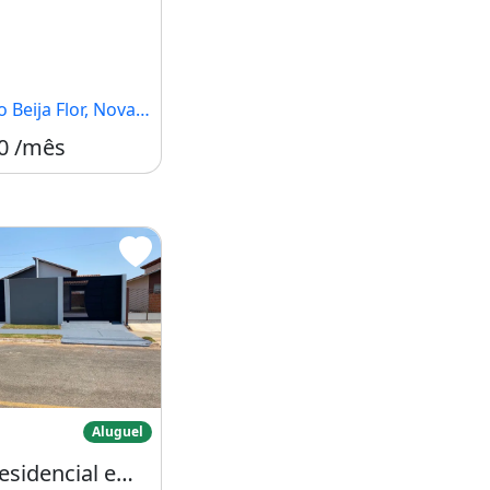
eija Flor, Nova Mutum - MT
0 /mês
TUM - MT, Primavera
asa Residencial em Nova Mutum - Mt, Bairro
Aluguel
Casa Residencial em Nova Mutum - Mt, Bairro santa Terezinha