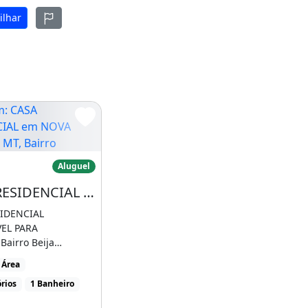
ilhar
CASA RESIDENCIAL em NOVA MUTUM - MT, Bairro
Aluguel
CASA RESIDENCIAL em NOVA MUTUM - MT, Bairro Beija Flor
IDENCIAL
TUM - MT, Bairro
EL PARA
airro Beija
 Mutum - MT 03
 Área
endo 01 suíte [...]
rios
1 Banheiro