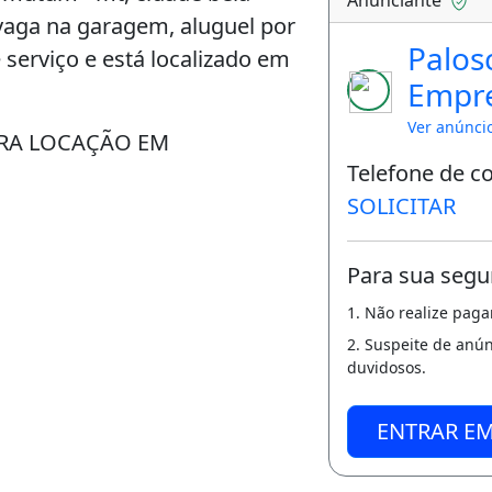
 vaga na garagem, aluguel por
Palos
 serviço e está localizado em
Empr
tos Im
Ver anúnci
ARA LOCAÇÃO EM
Telefone de c
SOLICITAR
Para sua segu
1. Não realize pag
2. Suspeite de anú
duvidosos.
ENTRAR E