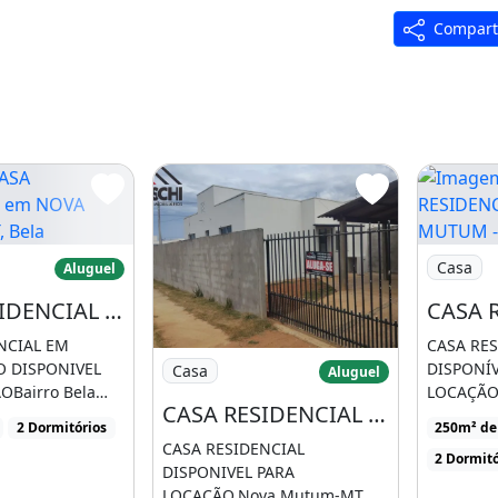
Compart
S
 - MT, Cidade
A RESIDENCIAL em NOVA MUTUM - MT, Bela
Imagem: 
-9114/(65) 3011-1020
Casa
Aluguel
gicard.com/luzianepaloschi/
CASA RESIDENCIAL em NOVA MUTUM - MT, Bela Vista
NCIAL EM
CASA RES
Imagem: CASA RESIDENCIAL em NOVA MU
 DISPONIVEL
DISPONÍV
Casa
Aluguel
OBairro Bela
LOCAÇÃOB
CASA RESIDENCIAL em NOVA MUTUM - MT, Bairro Parque das Andorinhas
utum-MT 02
FlorNova
2 Dormitórios
250m² de
quartos, s
CASA RESIDENCIAL
2 Dormitó
DISPONIVEL PARA
LOCAÇÃO.Nova Mutum-MT