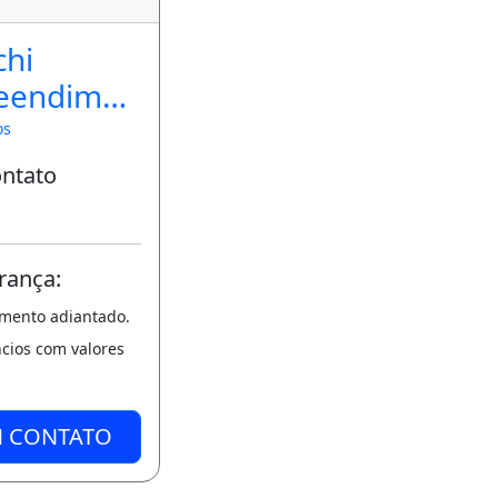
chi
eendimen
obiliarios
os
ontato
rança:
amento adiantado.
ncios com valores
M CONTATO