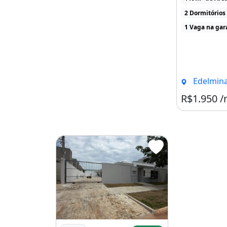
02 quartos, se
2 Dormitórios
1 Vaga na ga
Edelmina Queru
R$1.950 
Imagem: Casa Residencial em Nova Mutum - 