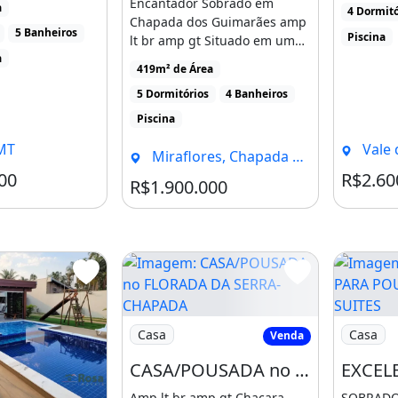
Encantador Sobrado em
a
4 Dormitó
Chapada dos Guimarães amp
5 Banheiros
Piscina
lt br amp gt Situado em uma
a
localização privilegiada, [...]
419m² de Área
5 Dormitórios
4 Banheiros
Piscina
MT
Vale do Jam
Miraflores, Chapada Dos Guimarães - MT
00
R$2.60
Condomínio R$2.300
R$1.900.000
Imagem: CASA/POUSADA no FLORADA D
Imagem: 
Casa
Casa
Venda
CASA/POUSADA no FLORADA DA SERRA- CHAPADA DOS GUIMARÃES
Amp lt br amp gt Chacara
SOBRADO