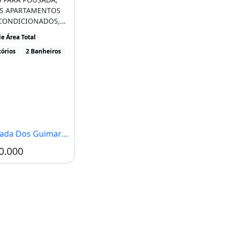
S APARTAMENTOS
CONDICIONADOS,
NATO EM TODO O
e Área Total
 BANHEIROS [...]
órios
2 Banheiros
a Dos Guimarães, MT
0.000