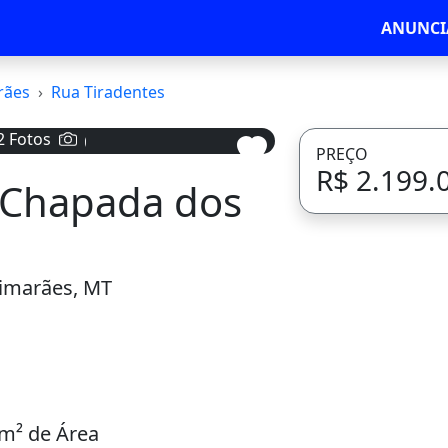
ANUNCI
rães
Rua Tiradentes
2 Fotos
PREÇO
R$ 2.199.
 Chapada dos
Avançar
imarães, MT
m² de Área