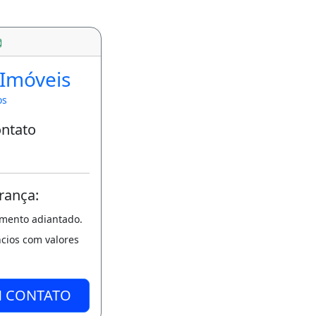
 Imóveis
os
ontato
rança:
amento adiantado.
ncios com valores
M CONTATO