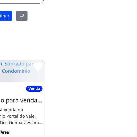
ilhar
Sobrado para venda, no Condomínio Portal
Venda
Sobrado para venda, no Condomínio Portal do Vale, Chapada Dos Guimarães
à Venda no
, Chapada
o Portal do Vale,
Dos Guimarães amp
 gt 6 KM de
 Área
...]