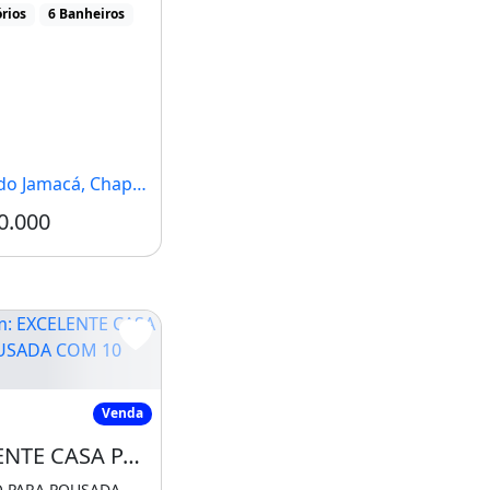
rios
6 Banheiros
acá, Chapada Dos Guimarães - MT
0.000
Condomínio R$700
A SERRA- CHAPADA
EXCELENTE CASA PARA POUSADA COM 10 SUITES
Venda
EXCELENTE CASA PARA POUSADA COM 10 SUITES NOVISSIM
 PARA POUSADA,