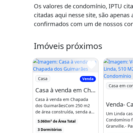
Os valores de condomínio, IPTU ci
citadas aqui nesse site, são apenas 
confirmados com um de nossos corr
momento da visita.
Imóveis próximos
Características da casa:
Lavabo: Sim
Jardim: Sim
Piscina: Sim
Imagem: Casa à venda em Chapada dos Gui
Casa
Venda
Imagem: Vend
Churrasqueira: Sim Elevador De 
Casa em co
Casa à venda em Chapada dos Guimarães
Churrasqueira
Piscina
Casa à venda em Chapada
dos GuimarãesCom 250 m2
de área construída, senda a
Um Linda cas
parte térrea com 200 [...]
Condomínio 
5.060m² de Área Total
Granville.- P
3 Dormitórios
gostam de conf