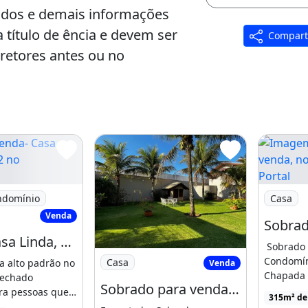
tados e demais informações
a título de ência e devem ser
Compart
etores antes ou no
marães
a- Casa Linda, 510 M2 no Condomínio
Imagem: 
Serviço: 0
ndomínio
Casa
Venda
Venda- Casa Linda, 510 M2 no Condomínio Fechado Granville - Cuiabá -Mt
Sobrado 
Imagem: Sobrado para venda, 5 quartos
Condomíni
Casa
a alto padrão no
Venda
Chapada 
fechado
Sobrado para venda, 5 quartos, Chapada Dos Guimarães
lt br amp
ara pessoas que
315m² de
Chapada [
orto e [...]