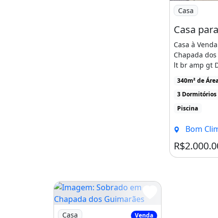
Imagem: Cas
Casa
Casa à Venda
Chapada dos
lt br amp gt 
incrível oport
340m² de Áre
3 Dormitórios
Piscina
Bom Clima, Chap
R$2.000.0
Imagem: Sobrado em Chapada dos Guimarã
Casa
Venda