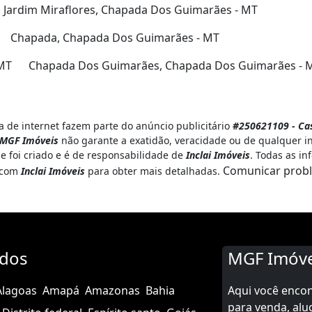
Jardim Miraflores, Chapada Dos Guimarães - MT
Chapada, Chapada Dos Guimarães - MT
 MT
Chapada Dos Guimarães, Chapada Dos Guimarães - 
 de internet fazem parte do anúncio publicitário
#250621109 - Ca
MGF Imóveis
não garante a exatidão, veracidade ou de qualquer i
e foi criado e é de responsabilidade de
Inclai Imóveis
. Todas as i
Comunicar prob
o com
Inclai Imóveis
para obter mais detalhadas.
ados
MGF Imóve
Alagoas
Amapá
Amazonas
Bahia
Aqui você enco
para venda, alu