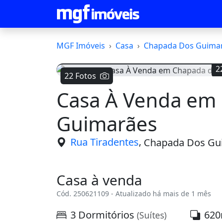
MGF Imóveis
Casa
Chapada Dos Guima
2
22 Fotos
Casa À Venda em
Voltar
Guimarães
,
Rua Tiradentes
Chapada Dos Gu
Casa à venda
Cód. 250621109 - Atualizado há mais de 1 mês
3 Dormitórios
620
(Suítes)