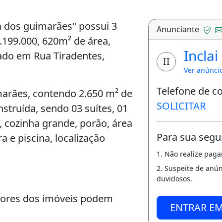
 dos guimarães" possui 3
Anunciante
2.199.000, 620m² de área,
Inclai
zado em Rua Tiradentes,
II
Ver anúnci
Telefone de c
arães, contendo 2.650 m² de
SOLICITAR
struída, sendo 03 suítes, 01
, cozinha grande, porão, área
Para sua segu
 e piscina, localização
1. Não realize pag
2. Suspeite de anú
duvidosos.
lores dos imóveis podem
ENTRAR E