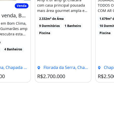
a para venda, Bom Clima, Chapada Dos
com casa principal pousada
TODOS O
Venda
mais área gourmet ampla em
COM AR 
Casa para venda, Bom Clima, Chapada Dos Guimarães
frente à piscina. [...]
PORCELA
2.332m² de Área
1.679m² d
SOBRADO,
 em Bom Clima,
9 Dormitórios
1 Banheiro
10 Dormit
 Guimarães amp
Piscina
Piscina
Descubra esta
unidade [...]
a
4 Banheiros
ada Dos Guimarães - MT
Florada da Serra, Chapada Dos Guimarães - MT
Chapad
00
R$2.700.000
R$2.50
es