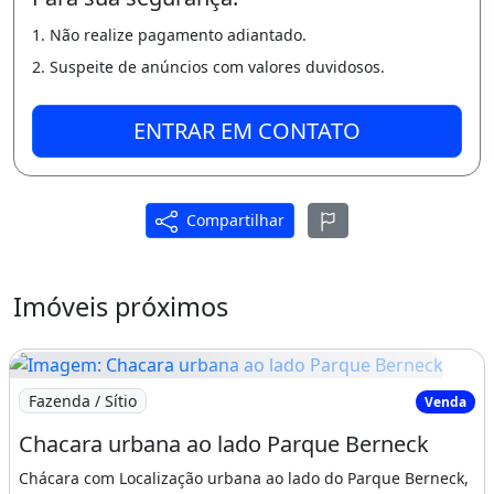
Cancha de Bocha Paisagismo com muitas
1. Não realize pagamento adiantado.
folhagens
2. Suspeite de anúncios com valores duvidosos.
Características da fazenda / sítio:
ENTRAR EM CONTATO
Churrasqueira
Piscina
Compartilhar
Churrasqueira
Piscina
Imóveis próximos
Imagem: Chacara urbana ao lado Parque Berneck
Fazenda / Sítio
Venda
Chacara urbana ao lado Parque Berneck
Chácara com Localização urbana ao lado do Parque Berneck,