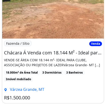
Imagem: Chácara Á Venda com 18.144 M² - Ideal
Fazenda / Sítio
Venda
Chácara Á Venda com 18.144 M² - Ideal para Clube, Associação Ou Projetos de Laze
VENDE-SE ÁREA COM 18.144 m²- IDEAL PARA CLUBE,
ASSOCIAÇÃO OU PROJETOS DE LAZERVárzea Grande- MT [...]
18.000m² de Área Total
3 Dormitórios
3 Banheiros
Imóvel mobiliado
Várzea Grande, MT
R$1.500.000