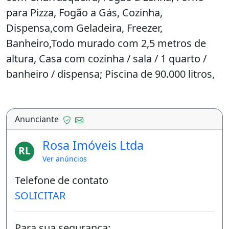
para Pizza, Fogão a Gás, Cozinha,
Dispensa,com Geladeira, Freezer,
Banheiro,Todo murado com 2,5 metros de
altura, Casa com cozinha / sala / 1 quarto /
banheiro / dispensa; Piscina de 90.000 litros,
Cascata; Hidro (Jacuzzi) para 08 pessoas com
deck e cobertura; Energia Solar; Poço
Artesiano; Reservatório de 10.000 litros;
Anunciante
Produção 2.000 litros/hora; Portão Eletrônico;
Rosa Imóveis Ltda
RL
Todo terreno com terra preta da Chapada dos
Ver anúncios
Guimarães; Todo Gramado; Todo terreno
Telefone de contato
com drenos e desnível para escoamento
SOLICITAR
rápido de água da chuva; Energia e Água
autossuficiente; Dezenas de frutíferas;
Palmeiras, Vasos com Flores, Temperos;
Para sua segurança: