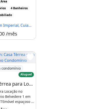
 Área
rios
4 Banheiros
obiliado
Imperial, Cuiabá - MT
00 /mês
Casa Térrea para Locação no Condomínio
 condomínio
Aluguel
Casa Térrea para Locação no Condomínio Belvedere 1 em Cuiabá/Mt!
ra Locação no
ocação no
io Belvedere 1 em
T!Imóvel espaçoso e
em condomínio [...]