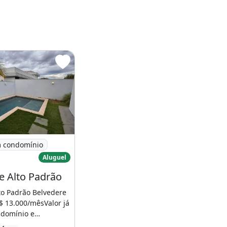
ondomínio
Casa de Alto Padrão
 condomínio
Aluguel
e Alto Padrão
to Padrão Belvedere
$ 13.000/mêsValor já
ndomínio e
o [...]