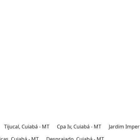
Área de serviço
Tijucal, Cuiabá - MT
Cpa Iv, Cuiabá - MT
Jardim Imperi
cas, Cuiabá - MT
Despraiado, Cuiabá - MT