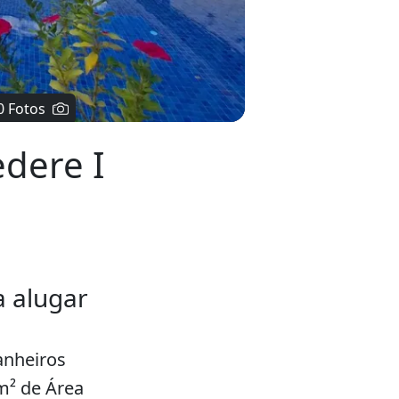
0 Fotos
dere I
 alugar
anheiros
m² de Área