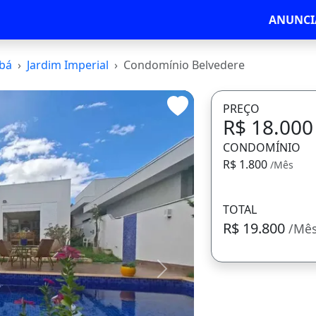
ANUNCI
bá
Jardim Imperial
Condomínio Belvedere
PREÇO
R$ 18.00
CONDOMÍNIO
R$ 1.800
/Mês
TOTAL
R$ 19.800
/Mê
Avançar