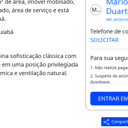
Mário
 de área, imóvel mobiliado,
Duart
MO
ado, área de serviço e está
bá.
Olivei
Ver anúnci
Telefone de c
uiabá
SOLICITAR
ina sofisticação clássica com
Para sua segu
a em uma posição privilegiada
1. Não realize pag
mica e ventilação natural.
2. Suspeite de anú
duvidosos.
ENTRAR E
Compart