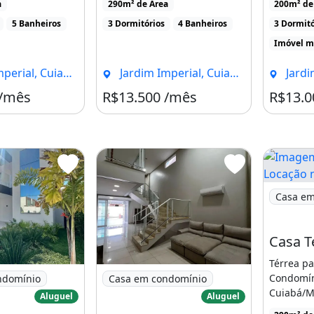
a
290m² de Área
200m² de
5 Banheiros
3 Dormitórios
4 Banheiros
3 Dormitó
isticada, iluminação
Imóvel m
ial, Cuiabá - MT
Jardim Imperial, Cuiabá - MT
Jardim 
 /mês
R$13.500 /mês
R$13.0
Imagem: 
Casa em
Térrea pa
o Sobrado no Primor das Torres Completo
Imagem: Sobrado com 4 Qiartos, para L
Condomín
ndomínio
Casa em condomínio
Cuiabá/M
Aluguel
Aluguel
moderno 