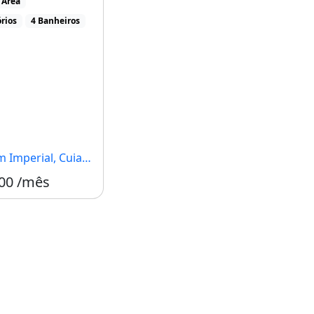
 Área
rios
4 Banheiros
Imperial, Cuiabá - MT
00 /mês