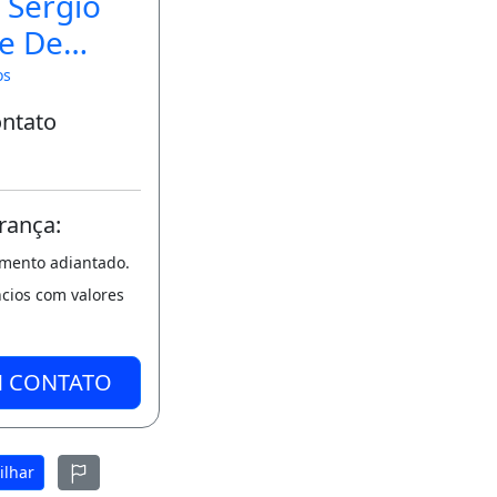
 Sérgio
e De
ra
os
ontato
rança:
amento adiantado.
ncios com valores
M CONTATO
ilhar