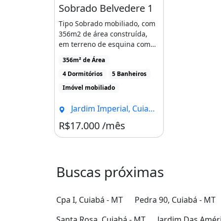
Sobrado Belvedere 1
Guarda roupa
Piscina
Varanda
Tipo Sobrado mobiliado, com
356m2 de área construída,
em terreno de esquina com
582m2, com duas frentes [...]
356m² de Área
4 Dormitórios
5 Banheiros
Imóvel mobiliado
Jardim Imperial, Cuiabá - MT
R$17.000 /mês
Buscas próximas
Cpa I, Cuiabá - MT
Pedra 90, Cuiabá - MT
Santa Rosa, Cuiabá - MT
Jardim Das Améri