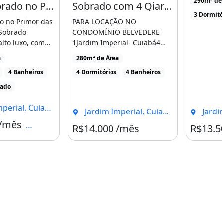
290m² de
Alugo Sobrado no Primor das Torres Completo de Mobilia Pronto para Morar
Sobrado com 4 Qiartos, para Locação no Condomínio Belvedere 1
3 Dormitó
o no Primor das
PARA LOCAÇÃO NO
Sobrado
CONDOMÍNIO BELVEDERE
 dos condomínios mais
lto luxo, com
1Jardim Imperial- Cuiabá4
urança máxima e uma
completa [...]
Quartos sendo 03 suítes com
a
280m² de Área
ares-condicionadosCozinha
4 Banheiros
4 Dormitórios
4 Banheiros
[...]
iado
ondomínio:
ial, Cuiabá - MT
Jardim Imperial, Cuiabá - MT
Jardim 
 /mês
Condomínio R$495
R$14.000 /mês
R$13.5
Churrasqueira