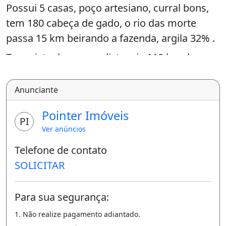
Possui 5 casas, poço artesiano, curral bons,
tem 180 cabeça de gado, o rio das morte
passa 15 km beirando a fazenda, argila 32% .
Tem pista de pouso, distancia 110 km de
nova xavantina.
Anunciante
Ligue e agende sua visita Pointer Imóveis Tel:
Cel : (zap) Temos outras unidades. CRECI nº.
Pointer Imóveis
PI
29.400 Obs: Anúncio sujeito a confirmação da
Ver anúncios
disponibilidade e alteração de valores sem
Telefone de contato
aviso prévio -
SOLICITAR
Imóvel novo
Para sua segurança:
1. Não realize pagamento adiantado.