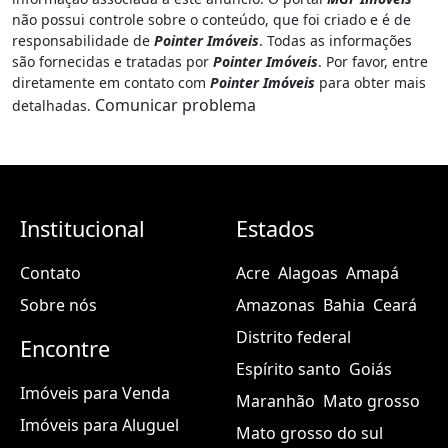
não possui controle sobre o conteúdo, que foi criado e é de
responsabilidade de
Pointer Imóveis
. Todas as informações
são fornecidas e tratadas por
Pointer Imóveis
. Por favor, entre
diretamente em contato com
Pointer Imóveis
para obter mais
Comunicar problema
detalhadas.
Institucional
Estados
Contato
Acre
Alagoas
Amapá
Sobre nós
Amazonas
Bahia
Ceará
Distrito federal
Encontre
Espírito santo
Goiás
Imóveis para Venda
Maranhão
Mato grosso
Imóveis para Aluguel
Mato grosso do sul