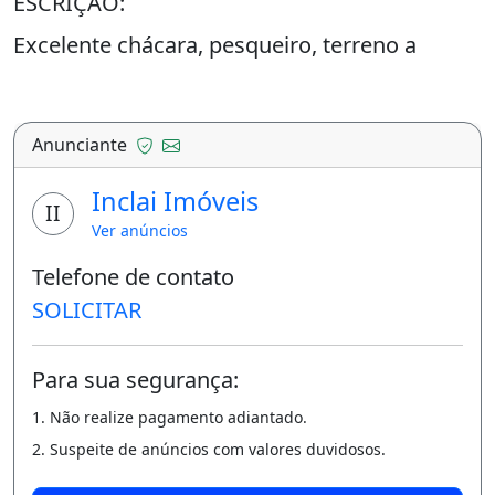
ESCRIÇÃO:
Excelente chácara, pesqueiro, terreno a
venda em Cáceres MT as margens do Rio
Paraguai com área total de 11.300 metros.
Anunciante
Terreno ideal para pousada, pesqueiro e casa
de campo, distante 2 km da Rodovia BR 070
Inclai Imóveis
II
entre o Posto Fiscal e Polícia Rodoviária
Ver anúncios
Federal de Cáceres MT.
Telefone de contato
Aceita carro como parte do pagamento.
SOLICITAR
Aceita terreno ou imóvel como parte do
pagamento.
Para sua segurança:
Aceita proposta.
1. Não realize pagamento adiantado.
2. Suspeite de anúncios com valores duvidosos.
Excelente chácara, pesqueiro, terreno a