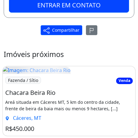
venda em Cáceres MT as margens do Rio
ENTRAR EM CONTATO
Paraguai com área total de 11.300 metros.
Terreno ideal para pousada, pesqueiro e casa
de campo, distante 2 km da Rodovia BR 070
Compartilhar
entre o Posto Fiscal e Polícia Rodoviária ...
Imóveis próximos
Imagem: Chacara Beira Rio
Fazenda / Sítio
Venda
Chacara Beira Rio
Areá situada em Cáceres MT, 5 km do centro da cidade,
frente de beira da baia mais ou menos 9 hectares, [...]
Cáceres, MT
R$450.000