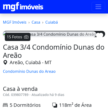
MGF Imóveis
Casa
Cuiabá
15 Fotos
Casa 3/4 Condomínio Dunas do
Voltar
Avanç
Areão
Areão, Cuiabá - MT
Condomínio Dunas do Areao
Casa à venda
Cód. 039807789 - Atualizado há 9 dias
5 Dormitórios
118m² de Área