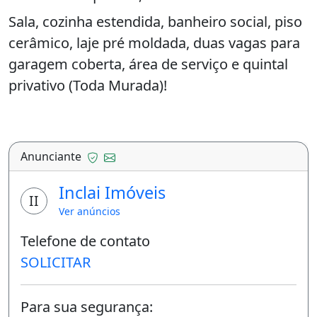
Sala, cozinha estendida, banheiro social, piso
cerâmico, laje pré moldada, duas vagas para
garagem coberta, área de serviço e quintal
privativo (Toda Murada)!
Casa será entregue com armários embutidos
(Suíte Master e cozinha) e ainda
Anunciante
condicionador de ar e 4 ventiladores de teto!
Inclai Imóveis
Condomínio entregue com ruas asfaltadas,
II
calçadas cimentadas, portão eletrônico,
Ver anúncios
guarita de segurança, duas piscinas (adulto e
Telefone de contato
infantil), play Ground e Churrasqueira,
SOLICITAR
Casa toda documentada, único dono e
Para sua segurança:
condições diferenciadas de negociação!