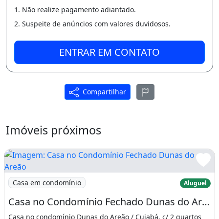
1. Não realize pagamento adiantado.
Muito bem localizada, próxima a Fernando
2. Suspeite de anúncios com valores duvidosos.
Correa, colégios, faculdades, shopping e
supermercados!
ENTRAR EM CONTATO
Justino Rondon
Corretor de Imóveis
Compartilhar
Creci 7075
Cell/WhatsApp: 65-9901-4805
Imóveis próximos
Casa com 3 quartos, sendo uma suíte!
Sala, cozinha estendida, banheiro social, piso
Imagem: Casa no Condomínio Fechado Dunas do Areão
cerâmico, laje pré moldada, duas vagas para
Casa em condomínio
Aluguel
garagem coberta, área de serviço e quintal
Casa no Condomínio Fechado Dunas do Areão, 2 Quartos ( 1 Suite ), com Quintal
privativo (Toda Murada)!
Casa no condomínio Dunas do Areão / Cuiabá, c/ 2 quartos