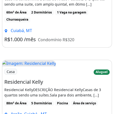
Casa será entregue com armários embutidos
sendo uma suite, com amplo quintal, em ótimo [...]
(Suíte Ma...
60m² de Área
2 Dormitórios
1 Vaga na garagem
Churrasqueira
Características: Ar condicionado, piscina,
Cuiabá, MT
armários embutidos, varanda, área de
R$1.000 /mês
serviço, churrasqueira, porteiro 24h
Condomínio R$320
Ar-condicionado
Churrasqueira
Piscina
Varanda
Área de serviço
Imagem: Residencial Kelly
Casa
Aluguel
Residencial Kelly
Residencial KellyDESCRIÇÃO Residencial KellyCasas de 3
quartos sendo uma suítes.Sala para dois ambiente, [...]
88m² de Área
5 Dormitórios
Piscina
Área de serviço
Areão, Cuiabá - MT