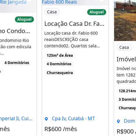
o
Imagem: Locação Casa Dr. Fabio 600 Reai
Casa
Aluguel
l, nunca teve morador.
 2/4 no Condominio Rio Jangada Locação
Aluguel
Locação Casa Dr. Fabio 600 Reais
Casa 2/4 no Condominio Rio Jangada Locação com Edicula no Terreno do Fundo
Locação casa dr. Fabio 600
alor já estou considerando o
reaisDESCRIÇÃO casa
condominio Rio
Imagem: 
contendo02. Quartos sala
ção com edicula
Casa
cozinha WC social, dispensa,
o
125m² de Área
[...]
ÇÃO Alugo casa
4 Dormitórios
4 Dormitórios
Imóvel n
a
Churrasqueira
tem 1282
quadrado
banheiro
128.214m
3 Dormitó
Churrasq
al Ii, Cuiabá - MT
Cpa Iv, Cuiabá - MT
Dom A
/mês
R$600 /mês
Condomínio R$100
Condomínio R$18.000
R$900
l, nunca teve morador.