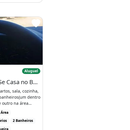
l Altos do
Aluga-Se Casa no Bairro Osmar Cabral
Aluguel
Aluga-Se Casa no Bairro Osmar Cabral
rtos, sala, cozinha,
 banheiros(um dentro
e outro na área
 fundo), [...]
 Área
rios
2 Banheiros
ueira