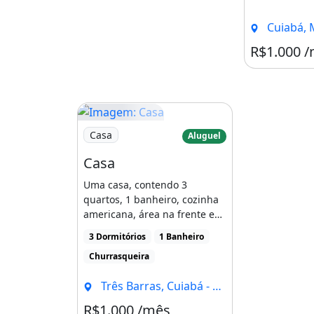
Cuiabá, 
R$1.000 
Imagem: Casa
Casa
Aluguel
Casa
Uma casa, contendo 3
quartos, 1 banheiro, cozinha
americana, área na frente e
no fundoBairro Três [...]
3 Dormitórios
1 Banheiro
Churrasqueira
Três Barras, Cuiabá - MT
R$1.000 /mês