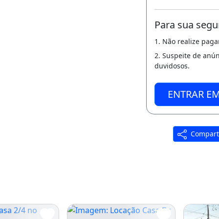
Para sua segu
1. Não realize pag
2. Suspeite de anú
duvidosos.
ENTRAR E
Compart