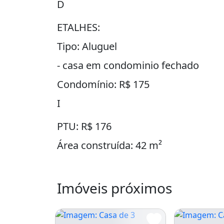
D
ETALHES:
Tipo: Aluguel
- casa em condominio fechado
Condomínio: R$ 175
I
PTU: R$ 176
Área construída: 42 m²
Quartos: 2
Vagas na garagem: 1
Imóveis próximos
D