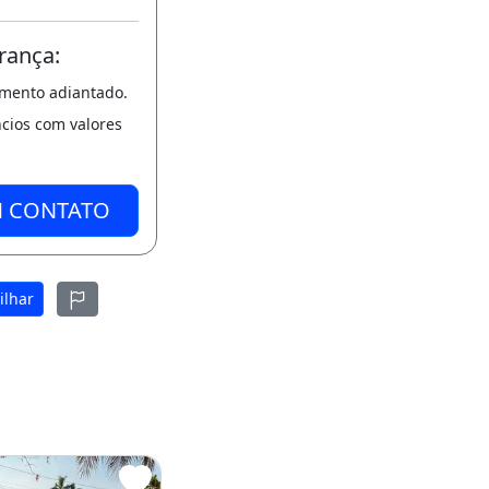
rança:
amento adiantado.
ncios com valores
M CONTATO
ilhar