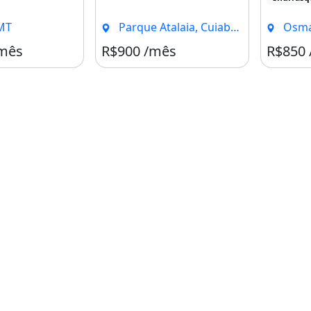
MT
Parque Atalaia, Cuiabá - MT
Osmar 
/mês
R$900 /mês
R$850