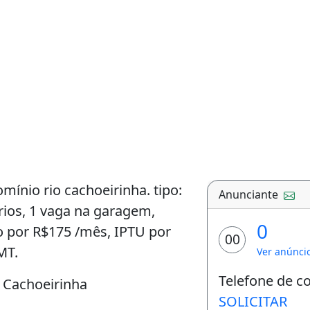
ínio rio cachoeirinha. tipo:
Anunciante
rios, 1 vaga na garagem,
0
o por R$175 /mês, IPTU por
00
MT.
Ver anúnci
Telefone de c
 Cachoeirinha
SOLICITAR