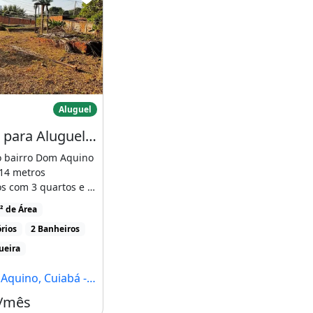
s
Imóvel para Aluguel e Venda Tem 128214
Aluguel
Imóvel para Aluguel e Venda Tem 128214 Metros Quadrados com 3 Quartos em Dom Aquino
o bairro Dom Aquino
14 metros
s com 3 quartos e 2
s
² de Área
rios
2 Banheiros
ueira
quino, Cuiabá - MT
 /mês