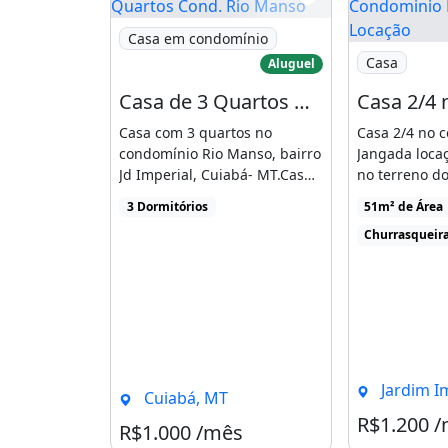
ESCRIÇÃO:
Imagem: Casa de 3 Quartos Cond. Rio Mans
Casa em condomínio
Localizado no Bairro Jardim Imperia
Imagem: Casa
Casa
Aluguel
Tipo: Aluguel
Casa de 3 Quartos Cond. Rio Manso
- Casa em Condomínio fechado, no v
Casa com 3 quartos no
Casa 2/4 no 
valor do condomínio.
condomínio Rio Manso, bairro
Jangada loca
Jd Imperial, Cuiabá- MT.Casa
no terreno d
Condomínio: R$ 175,00
conjugada em excelente [...]
fundoDESCRI
3 Dormitórios
51m² de Área
de [...]
I
Churrasqueir
PTU: R$ 176,00
Área construída: 43,85 m²
Quartos: 2
Vagas na garagem: 1
Jardim Imperi
Cuiabá, MT
R$1.200 
R$1.000 /mês
Localizado no Bairro Jardim Imperia