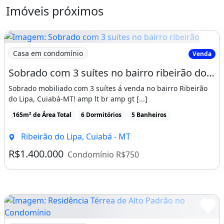
Imóveis próximos
Churrasqueira
Espaço Gourmet
Permite Animais
Imagem: Sobrado com 3 suítes no bairro ribeirão
Casa em condomínio
Venda
Piscina
Sobrado com 3 suítes no bairro ribeirão do Lipa, Cuiabá-MT
Sacada / Varanda
Perto De Escolas
Sobrado mobiliado com 3 suítes á venda no bairro Ribeirão
do Lipa, Cuiabá-MT! amp lt br amp gt [...]
Perto De Hospitais
165m² de Área Total
6 Dormitórios
5 Banheiros
Perto De Vias De Acesso
Perto De Shopping Center
Ribeirão do Lipa, Cuiabá - MT
Quadra De Futebol
R$1.400.000
Condomínio R$750
Interfone
Playground
Recepção
Salão De Festas
Imagem: Residência Térrea de Alto Padrão no Condomíni