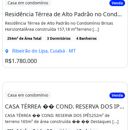
Mobiliado
Casa em condomínio
Venda
Dependência De Empregados
Residência Térrea de Alto Padrão no Condomínio Brisas Horizontal
Condomínio Fechado
Residência Térrea de Alto Padrão no Condomínio Brisas
Ano De Construção: 2017
HorizontalÁrea construída 157,18 m²Terreno [...]
254m² de Área Total
3 Dormitórios
4 Banheiros
Imóvel mobiliado
Churrasqueira
Guarda roupa
Piscina
Varanda
Ribeirão do Lipa, Cuiabá - MT
Área de serviço
R$1.780.000
Casa em condomínio
Venda
CASA TÉRREA �� COND. RESERVA DOS IPÊS 165 M2
CASA TÉRREA �� COND. RESERVA DOS IPÊS252m² de
terreno 165m² de área construída �� �� Destaques [...]