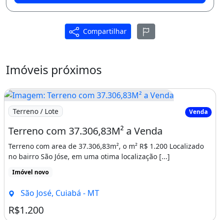
localização estratégica Preço Atrativo Venda
R 700 000 00 Locação R 1 600 00 Agende sua
Compartilhar
Visita Não perca essa oportunidade de
investimento Entre em contato agora mesmo
pelo telefone 66 9 e agende uma visita para
Imóveis próximos
conhecer essa área comercial e aproveitar
todas as vantagens que ela pode oferecer ao
Imagem: Terreno com 37.306,83M² a Venda
seu negócio
Terreno / Lote
Venda
Terreno com 37.306,83M² a Venda
Terreno com area de 37.306,83m², o m² R$ 1.200 Localizado
no bairro São Jóse, em uma otima localização [...]
Imóvel novo
São José, Cuiabá - MT
R$1.200