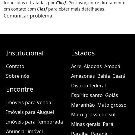
fornecidas e tratadas por
Clasf
. Por favor, entre diretamente
em contato com
Clasf
para obter mais detalhadas.
Comunicar problema
Institucional
Estados
Contato
Acre
Alagoas
Amapá
Sobre nós
Amazonas
Bahia
Ceará
Distrito federal
Encontre
Espírito santo
Goiás
Imóveis para Venda
Maranhão
Mato grosso
Imóveis para Aluguel
Mato grosso do sul
Imóveis para Temporada
Minas gerais
Pará
Anunciar imóvel
Paraíba
Paraná