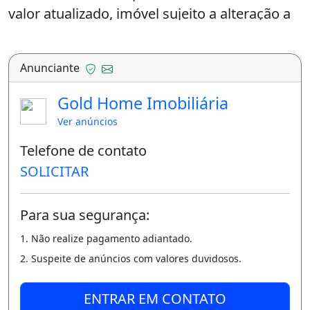
valor atualizado, imóvel sujeito a alteração a
qualquer momento* CRECI-MT 21843J - GOLD
HOME IMOBILIÁRIA
Anunciante
Características do terreno ou lote:
Gold Home Imobiliária
Academia
Ver anúncios
Piscina
Telefone de contato
Quadra Poliesportiva
SOLICITAR
Recepção
Salão De Festas
Salão De Jogos
Para sua segurança:
Espaço Gourmet
1. Não realize pagamento adiantado.
Spa
2. Suspeite de anúncios com valores duvidosos.
Bicicletário
Energia Solar
ENTRAR EM CONTATO