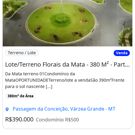
Imagem: Lote/Terreno Florais da Mata - 380 M²
Terreno / Lote
Venda
Lote/Terreno Florais da Mata - 380 M² - Parte Alta
Da Mata terreno 01Condomínio da
MataOPORTUNIDADETerreno/lote a vendaSão 390m²Frente
para o sol nascente [...]
380m² de Área
Passagem da Conceição, Várzea Grande - MT
R$390.000
Condomínio R$500