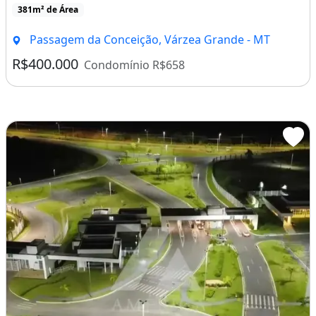
381m² de Área
Passagem da Conceição, Várzea Grande - MT
R$400.000
Condomínio R$658