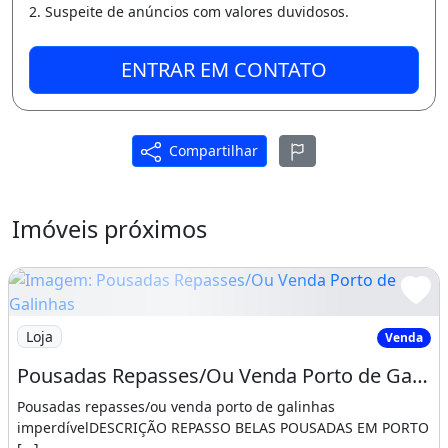
2. Suspeite de anúncios com valores duvidosos.
Salão De Festas
Porteiro 24H
ENTRAR EM CONTATO
Ar-condicionado
Churrasqueira
Piscina
Varanda
Área de serviço
Compartilhar
Imóveis próximos
Imagem: Pousadas Repasses/Ou Venda Porto de Galinha
Loja
Venda
Pousadas Repasses/Ou Venda Porto de Galinhas Imperdível
Pousadas repasses/ou venda porto de galinhas
imperdívelDESCRIÇÃO REPASSO BELAS POUSADAS EM PORTO