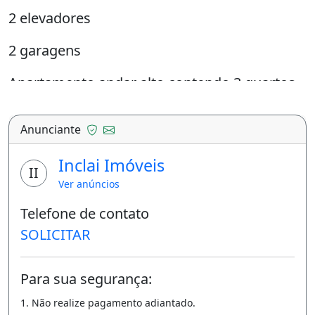
2 elevadores
2 garagens
Apartamento andar alto contendo 3 quartos
sendo uma suíte, o proprietário irá deixar
todos os móveis e eletrodomésticos,
Anunciante
apartamento montado.
Inclai Imóveis
II
Características do apartamento:
Ver anúncios
Ar Condicionado
Telefone de contato
Armários Embutidos
SOLICITAR
Varanda
Área De Serviço
Para sua segurança:
Churrasqueira
1. Não realize pagamento adiantado.
Piscina